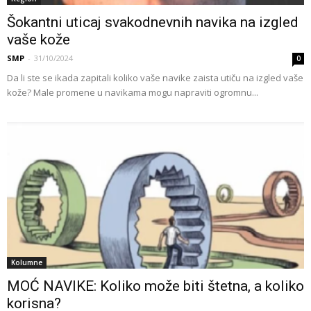
Šokantni uticaj svakodnevnih navika na izgled
vaše kože
SMP
-
31/10/2024
0
Da li ste se ikada zapitali koliko vaše navike zaista utiču na izgled vaše
kože? Male promene u navikama mogu napraviti ogromnu...
Kolumne
MOĆ NAVIKE: Koliko može biti štetna, a koliko
korisna?