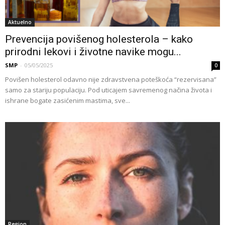
Aktuelno
Prevencija povišenog holesterola – kako
prirodni lekovi i životne navike mogu...
SMP
-
05/05/2025
0
Povišen holesterol odavno nije zdravstvena poteškoća “rezervisana”
samo za stariju populaciju. Pod uticajem savremenog načina života i
ishrane bogate zasićenim mastima, sve...
Region