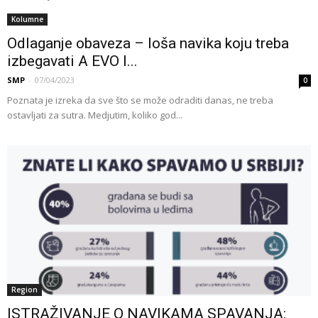
Kolumne
Odlaganje obaveza – loša navika koju treba
izbegavati A EVO I...
SMP
-
07/04/2023
0
Poznata je izreka da sve što se može odraditi danas, ne treba
ostavljati za sutra. Medjutim, koliko god...
Region
ISTRAŽIVANJE O NAVIKAMA SPAVANJA: