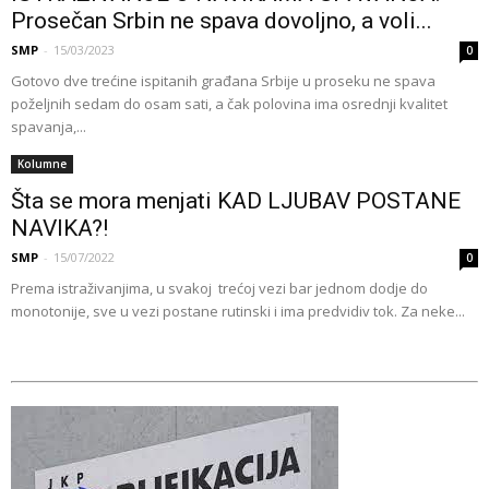
Prosečan Srbin ne spava dovoljno, a voli...
SMP
-
15/03/2023
0
Gotovo dve trećine ispitanih građana Srbije u proseku ne spava
poželjnih sedam do osam sati, a čak polovina ima osrednji kvalitet
spavanja,...
Kolumne
Šta se mora menjati KAD LJUBAV POSTANE
NAVIKA?!
SMP
-
15/07/2022
0
Prema istraživanjima, u svakoj trećoj vezi bar jednom dodje do
monotonije, sve u vezi postane rutinski i ima predvidiv tok. Za neke...