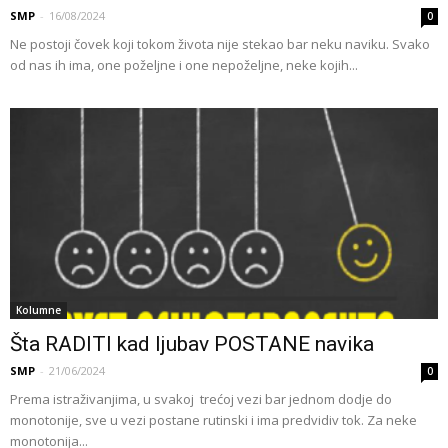
SMP
-
16/08/2024
0
Ne postoji čovek koji tokom života nije stekao bar neku naviku. Svako
od nas ih ima, one poželjne i one nepoželjne, neke kojih...
Kolumne
Šta RADITI kad ljubav POSTANE navika
SMP
-
21/06/2024
0
Prema istraživanjima, u svakoj trećoj vezi bar jednom dodje do
monotonije, sve u vezi postane rutinski i ima predvidiv tok. Za neke
monotonija...