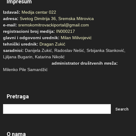
Impresum
Izdavač:
Medija centar 022
adresa:
Svetog Dimitrija 36, Sremska Mitrovica
e-mail:
sremskomitrovackiportal@gmail.com
registracioni broj medija:
IN000217
glavni i odgovorni urednik:
Milan Milivojević
tehnički urednik:
Dragan Zukić
saradnici:
Danijela Zukić, Radoslav Nešić, Srbijanka Stanković,
Ljiljana Bugarin, Katarina Nikolić
administrator društvenih mreža:
Milenko Pile Samardžić
Pretraga
O nama