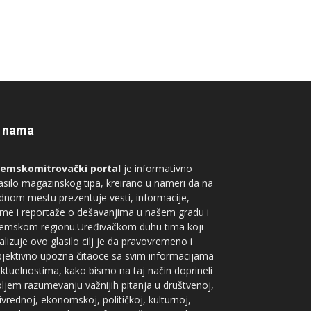
 nama
remskomitrovački portal
je informativno
asilo magazinskog tipa, kreirano u nameri da na
dnom mestu prezentuje vesti, informacije,
me i reportaže o dešavanjima u našem gradu i
remskom regionu.Uređivačkom duhu tima koji
alizuje ovo glasilo cilj je da pravovremeno i
jektivno upozna čitaoce sa svim informacijama
aktuelnostima, kako bismo na taj način doprineli
ljem razumevanju važnijih pitanja u društvenoj,
ivrednoj, ekonomskoj, političkoj, kulturnoj,