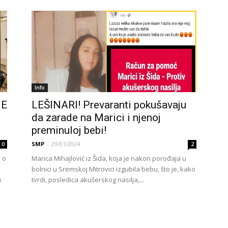
Info
JE
LEŠINARI! Prevaranti pokušavaju
da zarade na Marici i njenoj
preminuloj bebi!
SMP
-
29/01/2024
0
2
e o
Marica Mihajlović iz Šida, koja je nakon porođaja u
bolnici u Sremskoj Mitrovici izgubila bebu, što je, kako
u
tvrdi, posledica akušerskog nasilja,...