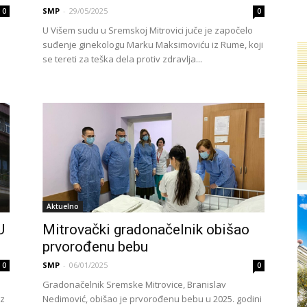
SMP
-
29/05/2025
0
0
U Višem sudu u Sremskoj Mitrovici juče je započelo
suđenje ginekologu Marku Maksimoviću iz Rume, koji
se tereti za teška dela protiv zdravlja...
Aktuelno
U
Mitrovački gradonačelnik obišao
prvorođenu bebu
SMP
-
06/01/2025
0
0
Gradonačelnik Sremske Mitrovice, Branislav
iz
Nedimović, obišao je prvorođenu bebu u 2025. godini