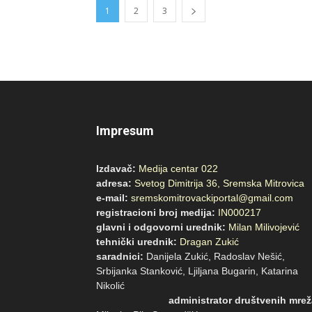
1
2
3
Impresum
Izdavač:
Medija centar 022
adresa:
Svetog Dimitrija 36, Sremska Mitrovica
e-mail:
sremskomitrovackiportal@gmail.com
registracioni broj medija:
IN000217
glavni i odgovorni urednik:
Milan Milivojević
tehnički urednik:
Dragan Zukić
saradnici:
Danijela Zukić, Radoslav Nešić,
Srbijanka Stanković, Ljiljana Bugarin, Katarina
Nikoli
administrator društvenih mrež