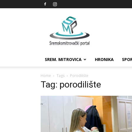
Sremskomitrovački
portal
SREM. MITROVICA
HRONIKA
SPO
Home
Tags
Porodilište
Tag: porodilište