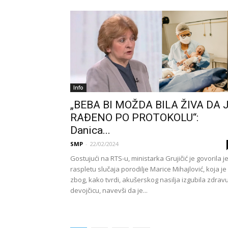
Info
„BEBA BI MOŽDA BILA ŽIVA DA 
RAĐENO PO PROTOKOLU“:
Danica...
SMP
-
22/02/2024
Gostujući na RTS-u, ministarka Grujičić je govorila j
raspletu slučaja porodilje Marice Mihajlović, koja je
zbog, kako tvrdi, akušerskog nasilja izgubila zdrav
devojčicu, navevši da je...