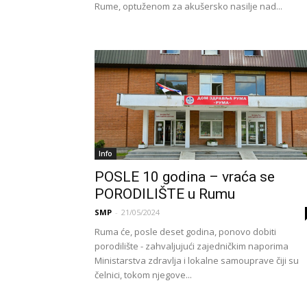
Rume, optuženom za akušersko nasilje nad...
Info
POSLE 10 godina – vraća se
PORODILIŠTE u Rumu
SMP
-
21/05/2024
Ruma će, posle deset godina, ponovo dobiti
porodilište - zahvaljujući zajedničkim naporima
Ministarstva zdravlja i lokalne samouprave čiji su
čelnici, tokom njegove...