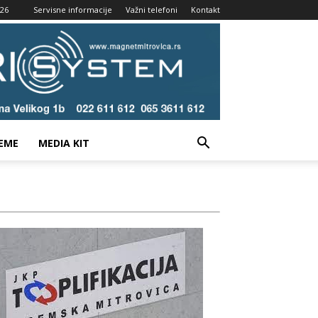
026
Servisne informacije
Važni telefoni
Kontakt
EME
MEDIA KIT