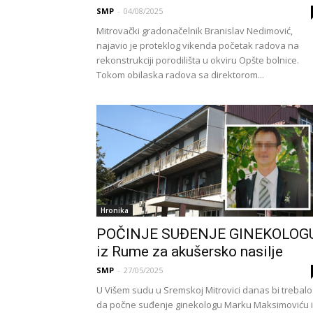
SMP
-
04/08/2025
Mitrovački gradonačelnik Branislav Nedimović,
najavio je proteklog vikenda početak radova na
rekonstrukciji porodilišta u okviru Opšte bolnice.
Tokom obilaska radova sa direktorom...
Hronika
POČINJE SUĐENJE GINEKOLOG
iz Rume za akušersko nasilje
SMP
-
27/05/2025
U Višem sudu u Sremskoj Mitrovici danas bi trebalo
da počne suđenje ginekologu Marku Maksimoviću 