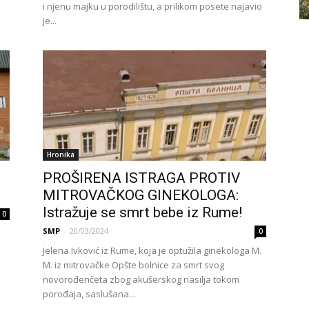
i njenu majku u porodilištu, a prilikom posete najavio
je...
Hronika
PROŠIRENA ISTRAGA PROTIV
MITROVAČKOG GINEKOLOGA:
Istražuje se smrt bebe iz Rume!
0
SMP
-
20/03/2024
0
Jelena Ivković iz Rume, koja je optužila ginekologa M.
M. iz mitrovačke Opšte bolnice za smrt svog
novorođenčeta zbog akušerskog nasilja tokom
porođaja, saslušana...