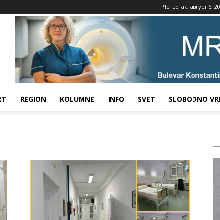
Четвртак, август 6, 2
RT
REGION
KOLUMNE
INFO
SVET
SLOBODNO VR