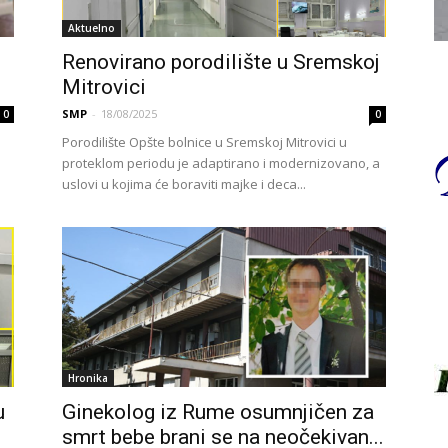
Aktuelno
Renovirano porodilište u Sremskoj
Mitrovici
SMP
-
18/08/2025
0
0
Porodilište Opšte bolnice u Sremskoj Mitrovici u
proteklom periodu je adaptirano i modernizovano, a
uslovi u kojima će boraviti majke i deca...
Hronika
u
Ginekolog iz Rume osumnjičen za
smrt bebe brani se na neočekivan...