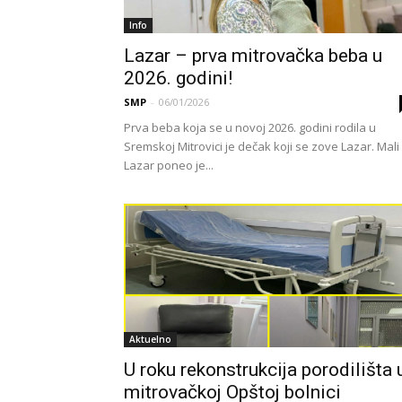
Info
Lazar – prva mitrovačka beba u
2026. godini!
SMP
-
06/01/2026
Prva beba koja se u novoj 2026. godini rodila u
Sremskoj Mitrovici je dečak koji se zove Lazar. Mali
Lazar poneo je...
Aktuelno
U roku rekonstrukcija porodilišta 
mitrovačkoj Opštoj bolnici