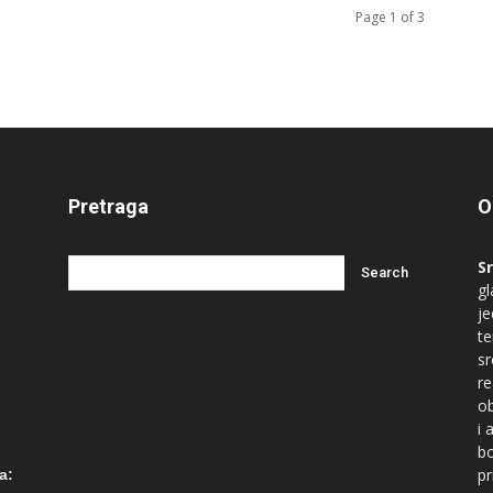
Page 1 of 3
Pretraga
O
S
gl
je
te
s
re
ob
i 
bo
ć
pr
a: