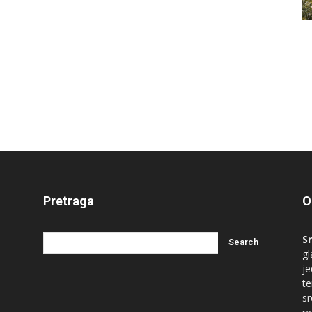
Pretraga
O
S
gl
je
te
s