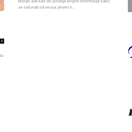
teorije. Baš kao što postoje brojne informacije kako
se sačuvati od virusa. Jesmo li...
0
la