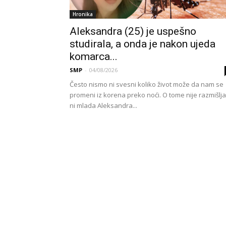
Hronika
Aleksandra (25) je uspešno
studirala, a onda je nakon ujeda
komarca...
SMP
-
04/08/2026
Često nismo ni svesni koliko život može da nam se
promeni iz korena preko noći. O tome nije razmišlja
ni mlada Aleksandra...