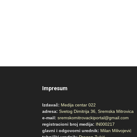
Impresum
Izdavač:
Medija centar 022
adresa:
Svetog Dimitrija 36, Sremska Mitrovica
e-mail:
sremskomitrovackiportal@gmail.com
registracioni broj medija:
IN000217
glavni i odgovorni urednik:
Milan Milivojević
tehnički urednik:
Dragan Zukić