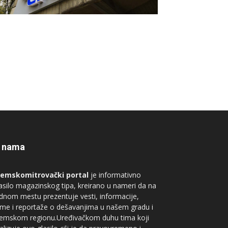
 nama
remskomitrovački portal
je informativno
asilo magazinskog tipa, kreirano u nameri da na
dnom mestu prezentuje vesti, informacije,
me i reportaže o dešavanjima u našem gradu i
remskom regionu.Uređivačkom duhu tima koji