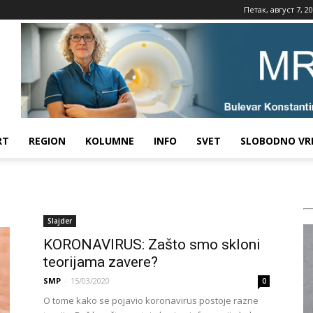
Петак, август 7, 2
RT
REGION
KOLUMNE
INFO
SVET
SLOBODNO VR
Slajder
KORONAVIRUS: Zašto smo skloni
teorijama zavere?
SMP
-
15/03/2020
0
O tome kako se pojavio koronavirus postoje razne