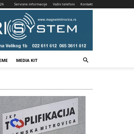
026
Servisne informacije
Važni telefoni
Kontakt
EME
MEDIA KIT