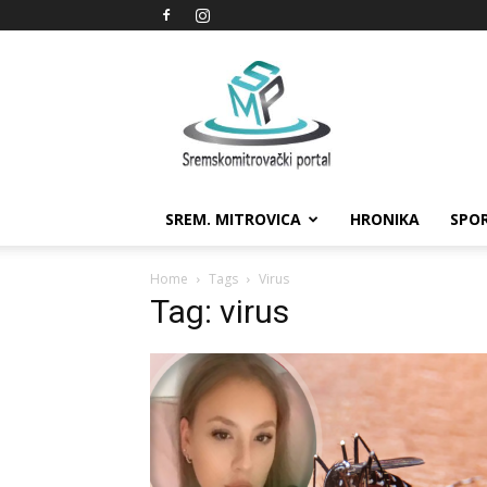
Sremskomitrovački
portal
SREM. MITROVICA
HRONIKA
SPO
Home
Tags
Virus
Tag: virus