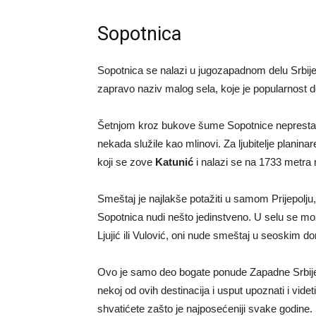
Sopotnica
Sopotnica se nalazi u jugozapadnom delu Srbije,
zapravo naziv malog sela, koje je popularnost 
Šetnjom kroz bukove šume Sopotnice neprestano 
nekada služile kao mlinovi. Za ljubitelje planina
koji se zove
Katunić
i nalazi se na 1733 metra
Smeštaj je najlakše potažiti u samom Prijepolju
Sopotnica nudi nešto jedinstveno. U selu se mo
Ljujić ili Vulović, oni nude smeštaj u seoskim 
Ovo je samo deo bogate ponude Zapadne Srbije.
nekoj od ovih destinacija i usput upoznati i vid
shvatićete zašto je najposećeniji svake godine.