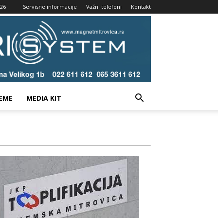
026
Servisne informacije
Važni telefoni
Kontakt
EME
MEDIA KIT