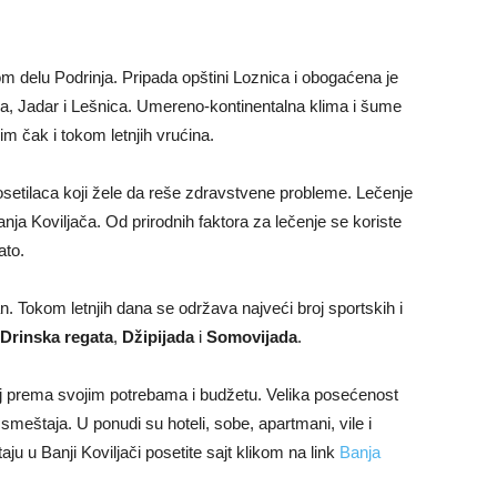
 delu Podrinja. Pripada opštini Loznica i obogaćena je
a, Jadar i Lešnica. Umereno-kontinentalna klima i šume
im čak i tokom letnjih vrućina.
osetilaca koji žele da reše zdravstvene probleme. Lečenje
Banja Koviljača. Od prirodnih faktora za lečenje se koriste
ato.
an. Tokom letnjih dana se održava najveći broj sportskih i
Drinska regata
,
Džipijada
i
Somovijada
.
aj prema svojim potrebama i budžetu. Velika posećenost
kih smeštaja. U ponudi su hoteli, sobe, apartmani, vile i
aju u Banji Koviljači posetite sajt klikom na link
Banja