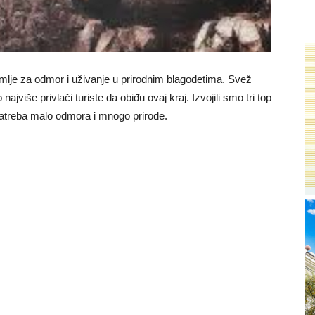
mlje za odmor i uživanje u prirodnim blagodetima. Svež
najviše privlači turiste da obiđu ovaj kraj. Izvojili smo tri top
 zatreba malo odmora i mnogo prirode.