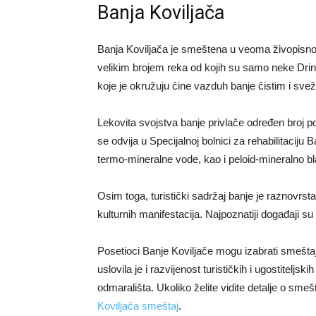
Banja Koviljača
Banja Koviljača je smeštena u veoma živopisnom
velikim brojem reka od kojih su samo neke Drin
koje je okružuju čine vazduh banje čistim i svež
Lekovita svojstva banje privlače određen broj p
se odvija u Specijalnoj bolnici za rehabilitaciju 
termo-mineralne vode, kao i peloid-mineralno bl
Osim toga, turistički sadržaj banje je raznovrst
kulturnih manifestacija. Najpoznatiji događaji su
Posetioci Banje Koviljače mogu izabrati smešt
uslovila je i razvijenost turističkih i ugostiteljs
odmarališta. Ukoliko želite vidite detalje o smešt
Koviljača smeštaj
.