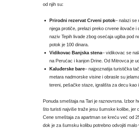
od njih su:
Prirodni rezervat Crveni potok
– nalazi se 
njega protiče, prelazi preko crvene ilovače i 
naziv Tepih livade zbog osećaja ugiba pod 
potok je 100 dinara.
Vidikovac Banjska stena
– vidikovac se na
na Perućac i kanjon Drine. Od Mitrovca je ud
Kaluđerske bare
– najpoznatija turistička t
metara nadmorske visine i obrasle su jelama
tereni, pešačke staze, igrališta za decu kao i
Ponuda smeštaja na Tari je raznovrsna. Izbor hote
što turisti najviše traže jesu šumske kolibe, jer 
Cene smeštaja za apartman se kreću već od 25
dok je za šumsku kolibu potrebno odvojiti malo