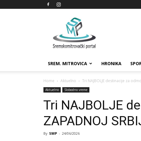
Sremskomitrovački
portal
SREM. MITROVICA
HRONIKA
SPO
Home
Aktuelno
Tri NAJBOLJE destinacije za odm
Aktuelno
Slobodno vreme
Tri NAJBOLJE des
ZAPADNOJ SRBI
By
SMP
-
24/06/2026