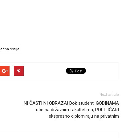
adna srbija
Next article
NI ČASTI NI OBRAZA! Dok studenti GODINAMA
uče na državnim fakultetima, POLITIČARI
ekspresno diplomiraju na privatnim