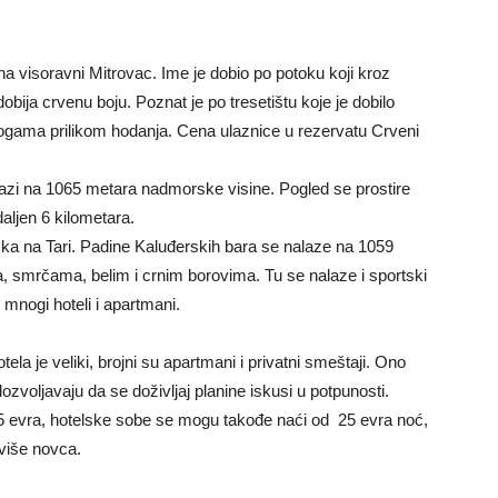
na visoravni Mitrovac. Ime je dobio po potoku koji kroz
dobija crvenu boju. Poznat je po tresetištu koje je dobilo
nogama prilikom hodanja. Cena ulaznice u rezervatu Crveni
lazi na 1065 metara nadmorske visine. Pogled se prostire
aljen 6 kilometara.
ačka na Tari. Padine Kaluđerskih bara se nalaze na 1059
, smrčama, belim i crnim borovima. Tu se nalaze i sportski
 mnogi hoteli i apartmani.
la je veliki, brojni su apartmani i privatni smeštaji. Ono
dozvoljavaju da se doživljaj planine iskusi u potpunosti.
 evra, hotelske sobe se mogu takođe naći od 25 evra noć,
 više novca.