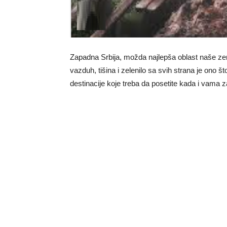
Zapadna Srbija, možda najlepša oblast naše ze
vazduh, tišina i zelenilo sa svih strana je ono što 
destinacije koje treba da posetite kada i vama