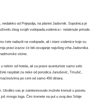
 nedaleko od Prijepolja, na planini Jadovnik. Sopotnica je
doživelo zbog svojih vodopada,vodenica i netaknute prirode.
ćete nailaziti na vodopade, ali i stare vodenice koje su
renja pravi izazov će biti osvajanje najvišeg vrha Jadovnika
 nadmorske visine.
, u nekim od hotela, ali za prave avanturiste samo selo
žete raspitati za neke od porodica Janušević, Tmušić,
domaćinstvima po ceni od samo 450 dinara.
 Ukoliko vas je zainteresovalo možete krenuti u posetu
eti još mnogo toga. Čim krenete na put u ovaj deo Srbije