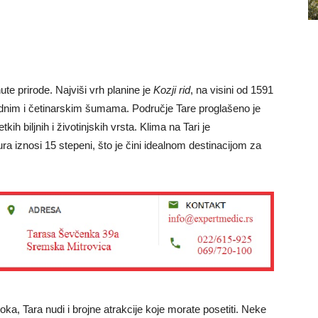
te prirode. Najviši vrh planine je
Kozji rid
, na visini od 1591
padnim i četinarskim šumama. Područje Tare proglašeno je
ih biljnih i životinjskih vrsta. Klima na Tari je
ra iznosi 15 stepeni, što je čini idealnom destinacijom za
a, Tara nudi i brojne atrakcije koje morate posetiti. Neke