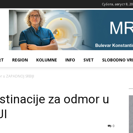
Субота, август 8, 2
RT
REGION
KOLUMNE
INFO
SVET
SLOBODNO VR
or u ZAPADNOJ SRBIJI
tinacije za odmor u
JI
0