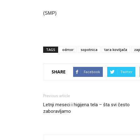
(SMP)
TAGS
odmor
sopotnica
tara koviljača
zap
SHARE
Facebook
Twitter
Previous article
Letnji meseci i higijena tela – šta svi često
zaboravljamo