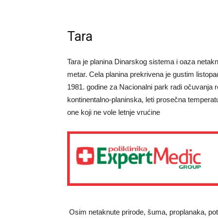
Tara
Tara je planina Dinarskog sistema i oaza netaknu
metar. Cela planina prekrivena je gustim listo
1981. godine za Nacionalni park radi očuvanja retk
kontinentalno-planinska, leti prosečna temperatu
one koji ne vole letnje vrućine
Osim netaknute prirode, šuma, proplanaka, potok