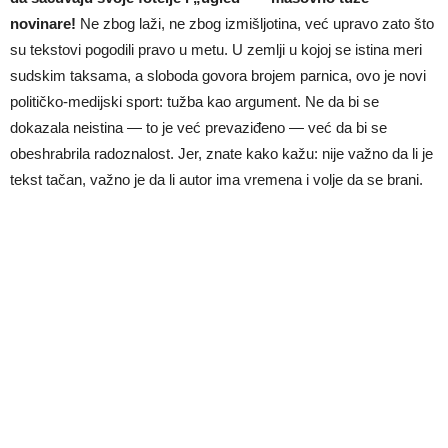
novinare!
Ne zbog laži, ne zbog izmišljotina, već upravo zato što
su tekstovi pogodili pravo u metu. U zemlji u kojoj se istina meri
sudskim taksama, a sloboda govora brojem parnica, ovo je novi
političko-medijski sport: tužba kao argument. Ne da bi se
dokazala neistina — to je već prevaziđeno — već da bi se
obeshrabrila radoznalost. Jer, znate kako kažu: nije važno da li je
tekst tačan, važno je da li autor ima vremena i volje da se brani.