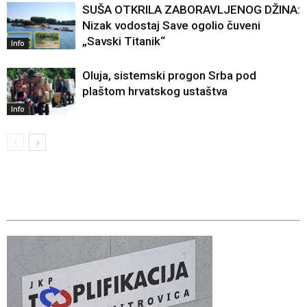
SUŠA OTKRILA ZABORAVLJENOG DŽINA:
Nizak vodostaj Save ogolio čuveni
„Savski Titanik“
Info
Oluja, sistemski progon Srba pod
plaštom hrvatskog ustaštva
Info