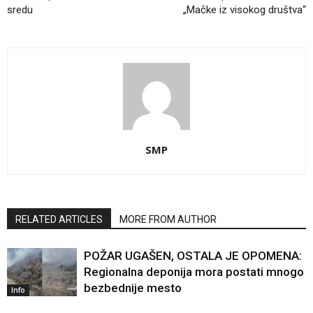
sredu
„Mačke iz visokog društva“
SMP
RELATED ARTICLES
MORE FROM AUTHOR
POŽAR UGAŠEN, OSTALA JE OPOMENA:
Regionalna deponija mora postati mnogo
bezbednije mesto
Info