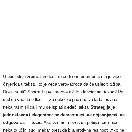
U poslednje vreme svedočimo čudnom fenomenu: što je više
činjenica u tekstu, to je veća verovatnoća da će uslediti tužba.
Dokumenti? Sporni. Izjave svedoka? Tendenciozne. A sud? Pa
sud će već da odluči — za nekoliko godina. Do tada, novinar
neka razmisli da li mu se isplati sledeći tekst.
Strategija je
jednostavna i elegantna: ne demantuješ, ne objašnjavaš, ne
odgovaraš — tužiš.
Ako već ne možeš da pobiješ činjenice,
neka to učini sud, makar presuda bila protivna realnosti. Ako ne