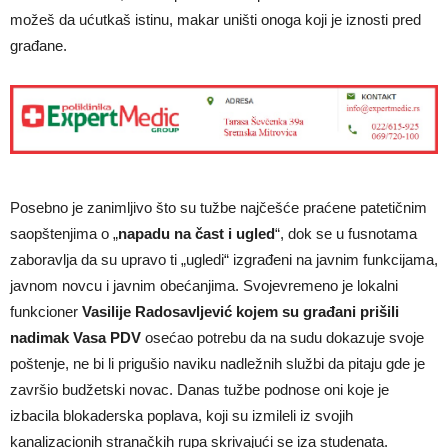
možeš da ućutkaš istinu, makar uništi onoga koji je iznosti pred
građane.
Posebno je zanimljivo što su tužbe najčešće praćene patetičnim
saopštenjima o „
napadu na čast i ugled
“, dok se u fusnotama
zaboravlja da su upravo ti „ugledi“ izgrađeni na javnim funkcijama,
javnom novcu i javnim obećanjima. Svojevremeno je lokalni
funkcioner
Vasilije Radosavljević kojem su građani prišili
nadimak Vasa PDV
osećao potrebu da na sudu dokazuje svoje
poštenje, ne bi li prigušio naviku nadležnih službi da pitaju gde je
završio budžetski novac. Danas tužbe podnose oni koje je
izbacila blokaderska poplava, koji su izmileli iz svojih
kanalizacionih stranačkih rupa skrivajući se iza studenata.