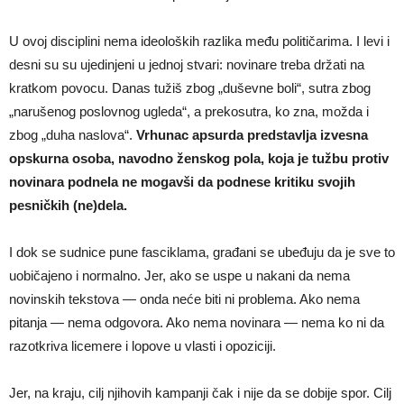
U ovoj disciplini nema ideoloških razlika među političarima. I levi i
desni su su ujedinjeni u jednoj stvari: novinare treba držati na
kratkom povocu. Danas tužiš zbog „duševne boli“, sutra zbog
„narušenog poslovnog ugleda“, a prekosutra, ko zna, možda i
zbog „duha naslova“.
Vrhunac apsurda predstavlja izvesna
opskurna osoba, navodno ženskog pola, koja je tužbu protiv
novinara podnela ne mogavši da podnese kritiku svojih
pesničkih (ne)dela.
I dok se sudnice pune fasciklama, građani se ubeđuju da je sve to
uobičajeno i normalno. Jer, ako se uspe u nakani da nema
novinskih tekstova — onda neće biti ni problema. Ako nema
pitanja — nema odgovora. Ako nema novinara — nema ko ni da
razotkriva licemere i lopove u vlasti i opoziciji.
Jer, na kraju, cilj njihovih kampanji čak i nije da se dobije spor. Cilj