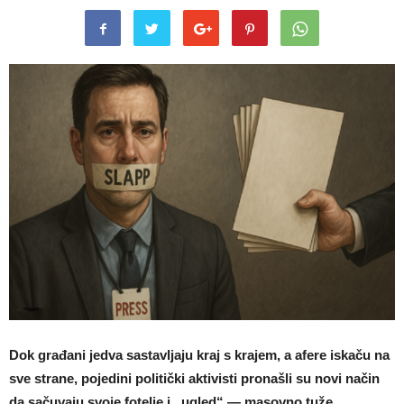
Dok građani jedva sastavljaju kraj s krajem, a afere iskaču na
sve strane, pojedini politički aktivisti pronašli su novi način
da sačuvaju svoje fotelje i „ugled“ — masovno tuže