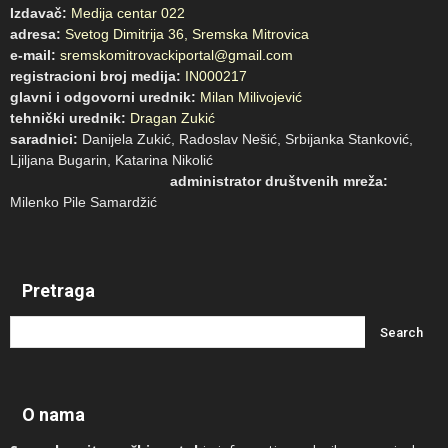
Izdavač:
Medija centar 022
adresa:
Svetog Dimitrija 36, Sremska Mitrovica
e-mail:
sremskomitrovackiportal@gmail.com
registracioni broj medija:
IN000217
glavni i odgovorni urednik:
Milan Milivojević
tehnički urednik:
Dragan Zukić
saradnici:
Danijela Zukić, Radoslav Nešić, Srbijanka Stanković,
Ljiljana Bugarin, Katarina Nikolić
administrator društvenih mreža:
Milenko Pile Samardžić
Pretraga
O nama