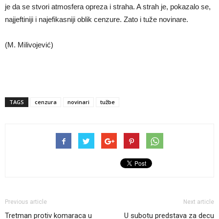
je da se stvori atmosfera opreza i straha. A strah je, pokazalo se,
najjeftiniji i najefikasniji oblik cenzure. Zato i tuže novinare.
(M. Milivojević)
TAGS
cenzura
novinari
tužbe
Previous article
Next article
Tretman protiv komaraca u
U subotu predstava za decu