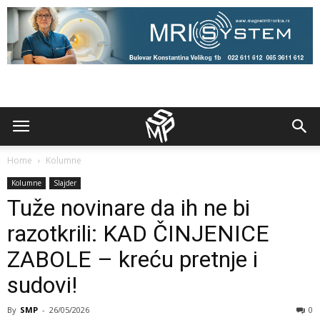
Home
Kolumne
Kolumne
Slajder
Tuže novinare da ih ne bi
razotkrili: KAD ČINJENICE
ZABOLE – kreću pretnje i
sudovi!
By
SMP
-
26/05/2026
0