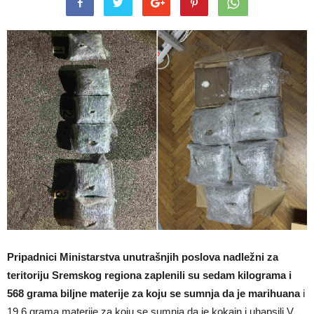
Pripadnici Ministarstva unutrašnjih poslova nadležni za
teritoriju Sremskog regiona zaplenili su sedam kilograma i
568 grama biljne materije za koju se sumnja da je marihuana
i
19,6 grama materije za koju se sumnja da je kokain i uhapsili V.