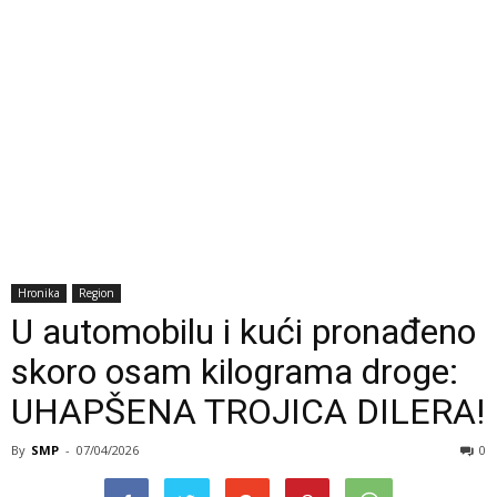
Hronika
Region
U automobilu i kući pronađeno
skoro osam kilograma droge:
UHAPŠENA TROJICA DILERA!
By
SMP
-
07/04/2026
0