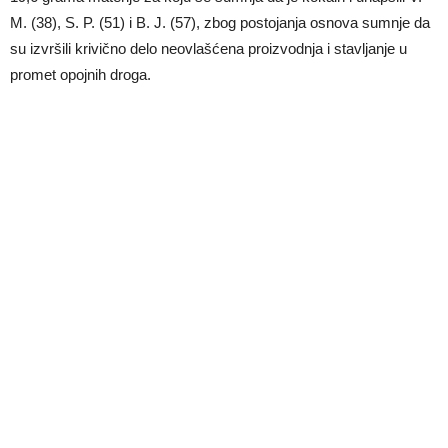
M. (38), S. P. (51) i B. J. (57), zbog postojanja osnova sumnje da
su izvršili krivično delo neovlašćena proizvodnja i stavljanje u
promet opojnih droga.