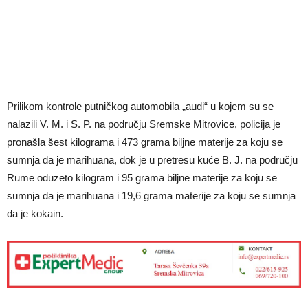
Prilikom kontrole putničkog automobila „audi“ u kojem su se
nalazili V. M. i S. P. na području Sremske Mitrovice, policija je
pronašla šest kilograma i 473 grama biljne materije za koju se
sumnja da je marihuana, dok je u pretresu kuće B. J. na području
Rume oduzeto kilogram i 95 grama biljne materije za koju se
sumnja da je marihuana i 19,6 grama materije za koju se sumnja
da je kokain.