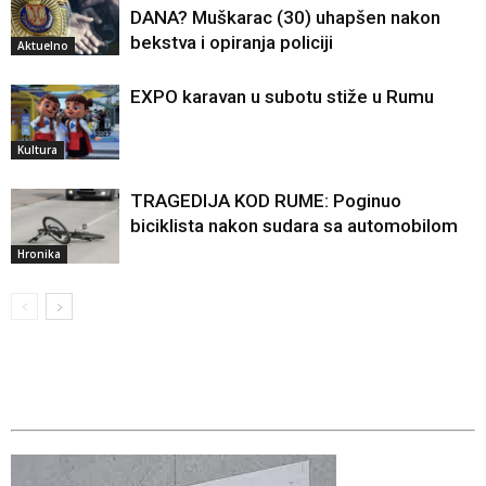
DANA? Muškarac (30) uhapšen nakon
bekstva i opiranja policiji
Aktuelno
EXPO karavan u subotu stiže u Rumu
Kultura
TRAGEDIJA KOD RUME: Poginuo
biciklista nakon sudara sa automobilom
Hronika