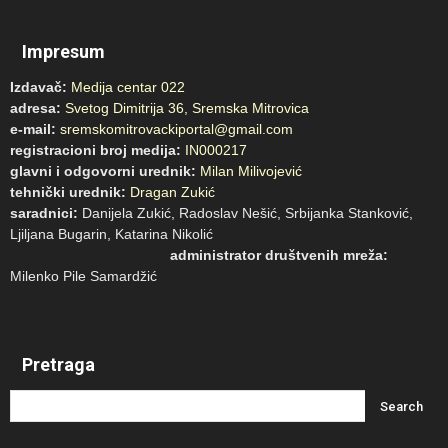
Impresum
Izdavač:
Medija centar 022
adresa:
Svetog Dimitrija 36, Sremska Mitrovica
e-mail:
sremskomitrovackiportal@gmail.com
registracioni broj medija:
IN000217
glavni i odgovorni urednik:
Milan Milivojević
tehnički urednik:
Dragan Zukić
saradnici:
Danijela Zukić, Radoslav Nešić, Srbijanka Stanković,
Ljiljana Bugarin, Katarina Nikolić
administrator društvenih mreža:
Milenko Pile Samardžić
Pretraga