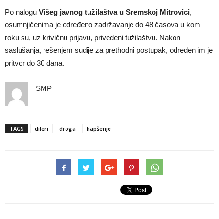
Po nalogu
Višeg javnog tužilaštva u Sremskoj Mitrovici
,
osumnjičenima je određeno zadržavanje do 48 časova u kom
roku su, uz krivičnu prijavu, privedeni tužilaštvu. Nakon
saslušanja, rešenjem sudije za prethodni postupak, određen im je
pritvor do 30 dana.
SMP
TAGS
dileri
droga
hapšenje