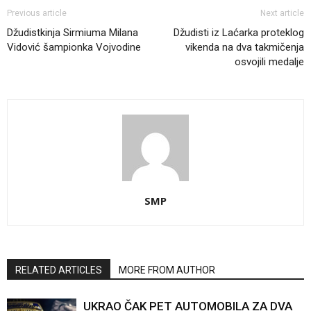
Previous article
Next article
Džudistkinja Sirmiuma Milana
Džudisti iz Laćarka proteklog
Vidović šampionka Vojvodine
vikenda na dva takmičenja
osvojili medalje
SMP
RELATED ARTICLES
MORE FROM AUTHOR
UKRAO ČAK PET AUTOMOBILA ZA DVA