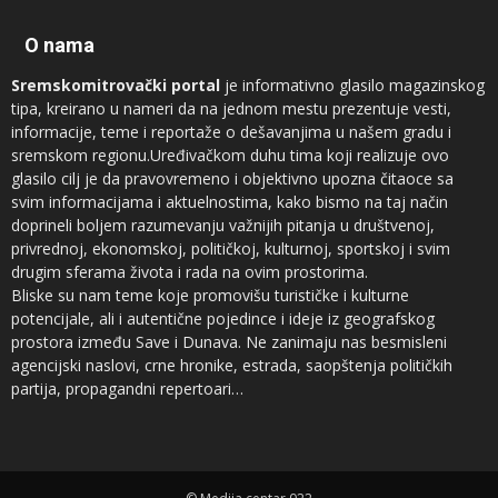
O nama
Sremskomitrovački portal
je informativno glasilo magazinskog
tipa, kreirano u nameri da na jednom mestu prezentuje vesti,
informacije, teme i reportaže o dešavanjima u našem gradu i
sremskom regionu.Uređivačkom duhu tima koji realizuje ovo
glasilo cilj je da pravovremeno i objektivno upozna čitaoce sa
svim informacijama i aktuelnostima, kako bismo na taj način
doprineli boljem razumevanju važnijih pitanja u društvenoj,
privrednoj, ekonomskoj, političkoj, kulturnoj, sportskoj i svim
drugim sferama života i rada na ovim prostorima.
Bliske su nam teme koje promovišu turističke i kulturne
potencijale, ali i autentične pojedince i ideje iz geografskog
prostora između Save i Dunava. Ne zanimaju nas besmisleni
agencijski naslovi, crne hronike, estrada, saopštenja političkih
partija, propagandni repertoari…
Novinari koji sarađuju sa
Sremskomitrovačkim portalom
sam su
vrh regionalnog sremskog novinarstva, ali ne prezamo ni od
saradnje sa autorima iz drugih profesija, naročito kad su u pitanju