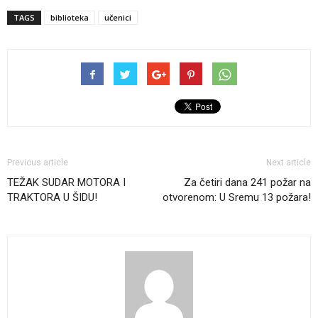
TAGS
biblioteka
učenici
Previous article
Next article
TEŽAK SUDAR MOTORA I
Za četiri dana 241 požar na
TRAKTORA U ŠIDU!
otvorenom: U Sremu 13 požara!