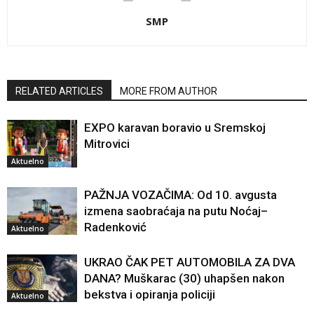
SMP
RELATED ARTICLES
MORE FROM AUTHOR
EXPO karavan boravio u Sremskoj
Mitrovici
Aktuelno
PAŽNJA VOZAČIMA: Od 10. avgusta
izmena saobraćaja na putu Noćaj–
Radenković
Aktuelno
UKRAO ČAK PET AUTOMOBILA ZA DVA
DANA? Muškarac (30) uhapšen nakon
bekstva i opiranja policiji
Aktuelno