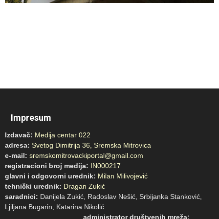
Impresum
Izdavač:
Medija centar 022
adresa:
Svetog Dimitrija 36, Sremska Mitrovica
e-mail:
sremskomitrovackiportal@gmail.com
registracioni broj medija:
IN000217
glavni i odgovorni urednik:
Milan Milivojević
tehnički urednik:
Dragan Zukić
saradnici:
Danijela Zukić, Radoslav Nešić, Srbijanka Stanković,
Ljiljana Bugarin, Katarina Nikolić
administrator društvenih mreža: