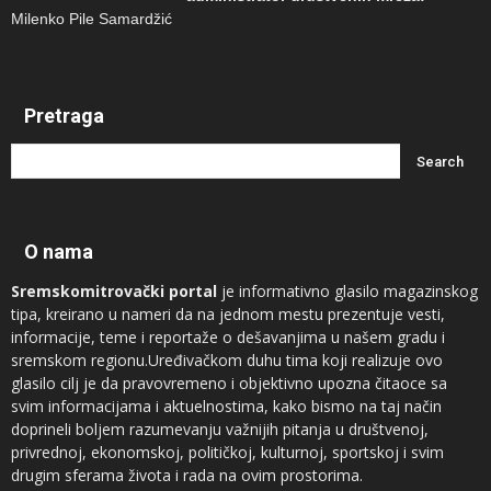
Milenko Pile Samardžić
Pretraga
O nama
Sremskomitrovački portal
je informativno glasilo magazinskog
tipa, kreirano u nameri da na jednom mestu prezentuje vesti,
informacije, teme i reportaže o dešavanjima u našem gradu i
sremskom regionu.Uređivačkom duhu tima koji realizuje ovo
glasilo cilj je da pravovremeno i objektivno upozna čitaoce sa
svim informacijama i aktuelnostima, kako bismo na taj način
doprineli boljem razumevanju važnijih pitanja u društvenoj,
privrednoj, ekonomskoj, političkoj, kulturnoj, sportskoj i svim
drugim sferama života i rada na ovim prostorima.