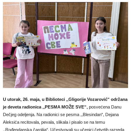
U utorak, 26. maja, u Biblioteci ,,Gligorije Vozarović“ održana
je deveta radionica ,,PESMA MOŽE SVE“,
posvećena Danu
Dečjeg odeljenja. Na radionici se pesma ,,Blesindan“, Dejana
Aleksića recitovala, pevala, slikala i pisalo se na temu
,,Rođendanska čarolija“. Učestvovali su učenici četvrtih razreda