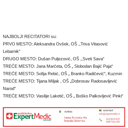
NAJBOLJI RECITATORI su:
PRVO MESTO: Aleksandra Ovšek, OŠ ,,Triva Vitasović
Lebarnik“
DRUGO MESTO: Dušan Puljezović, OŠ ,,Sveti Sava“
TREĆE MESTO: Jana Marčeta, OŠ „ Slobodan Bajić Paja“
TREĆE MESTO: Sofija Rebić, OŠ „ Branko Radičević“, Kuzmin
TREĆE MESTO: Tijana Miljak , OŠ „Dobrosav Radosavljević
Narod“
TREĆE MESTO: Vasilije Laketić, OŠ „ Boško Palkovljević Pinki“