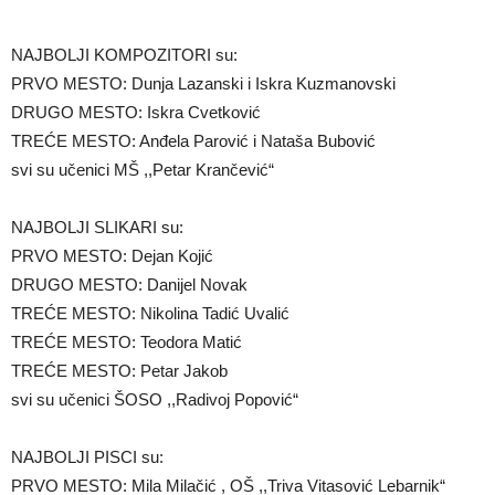
NAJBOLJI KOMPOZITORI su:
PRVO MESTO: Dunja Lazanski i Iskra Kuzmanovski
DRUGO MESTO: Iskra Cvetković
TREĆE MESTO: Anđela Parović i Nataša Bubović
svi su učenici MŠ ,,Petar Krančević“
NAJBOLJI SLIKARI su:
PRVO MESTO: Dejan Kojić
DRUGO MESTO: Danijel Novak
TREĆE MESTO: Nikolina Tadić Uvalić
TREĆE MESTO: Teodora Matić
TREĆE MESTO: Petar Jakob
svi su učenici ŠOSO ,,Radivoj Popović“
NAJBOLJI PISCI su:
PRVO MESTO: Mila Milačić , OŠ ,,Triva Vitasović Lebarnik“