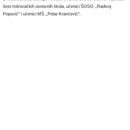
šest mitrovačkih osnovnih škola, učenici ŠOSO ,,Radivoj
Popović“ i učenici MŠ ,,Petar Krančević“.