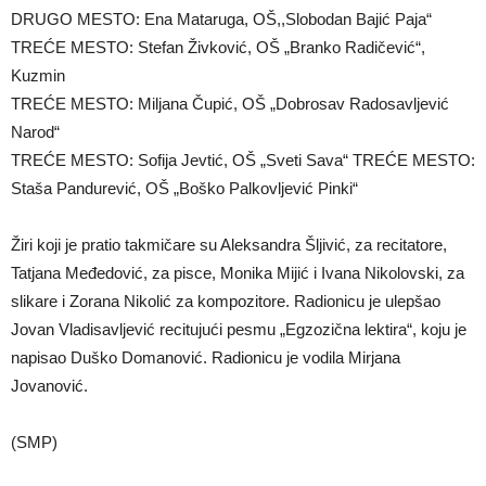
DRUGO MESTO: Ena Mataruga, OŠ,,Slobodan Bajić Paja“
TREĆE MESTO: Stefan Živković, OŠ „Branko Radičević“,
Kuzmin
TREĆE MESTO: Miljana Čupić, OŠ „Dobrosav Radosavljević
Narod“
TREĆE MESTO: Sofija Jevtić, OŠ „Sveti Sava“ TREĆE MESTO:
Staša Pandurević, OŠ „Boško Palkovljević Pinki“
Žiri koji je pratio takmičare su Aleksandra Šljivić, za recitatore,
Tatjana Međedović, za pisce, Monika Mijić i Ivana Nikolovski, za
slikare i Zorana Nikolić za kompozitore. Radionicu je ulepšao
Jovan Vladisavljević recitujući pesmu „Egzozična lektira“, koju je
napisao Duško Domanović. Radionicu je vodila Mirjana
Jovanović.
(SMP)