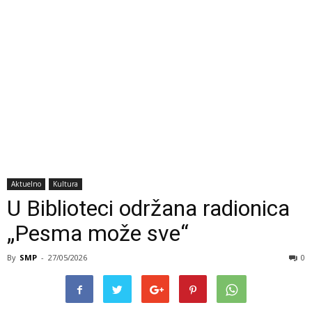
Aktuelno
Kultura
U Biblioteci održana radionica
„Pesma može sve“
By
SMP
-
27/05/2026
0