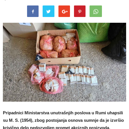
Pripadnici Ministarstva unutrašnjih poslova u Rumi uhapsili
su M. S. (1954), zbog postojanja osnova sumnje da je izvršio
krivično delo nedozvoljen promet akciznih proizvoda.