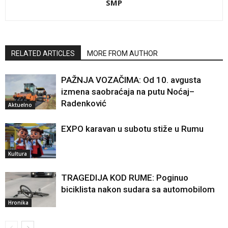
SMP
RELATED ARTICLES
MORE FROM AUTHOR
PAŽNJA VOZAČIMA: Od 10. avgusta
izmena saobraćaja na putu Noćaj–
Radenković
Aktuelno
EXPO karavan u subotu stiže u Rumu
Kultura
TRAGEDIJA KOD RUME: Poginuo
biciklista nakon sudara sa automobilom
Hronika