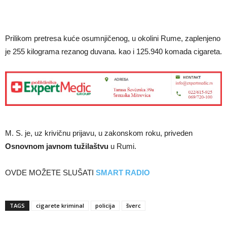
Prilikom pretresa kuće osumnjičenog, u okolini Rume, zaplenjeno
je 255 kilograma rezanog duvana. kao i 125.940 komada cigareta.
M. S. je, uz krivičnu prijavu, u zakonskom roku, priveden
Osnovnom javnom tužilaštvu
u Rumi.
OVDE MOŽETE SLUŠATI
SMART RADIO
TAGS
cigarete kriminal
policija
šverc