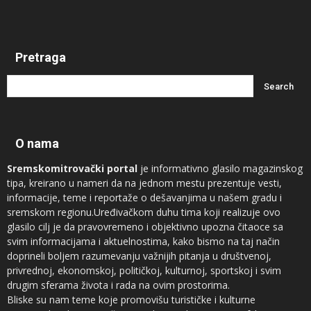
Pretraga
O nama
Sremskomitrovački portal
je informativno glasilo magazinskog
tipa, kreirano u nameri da na jednom mestu prezentuje vesti,
informacije, teme i reportaže o dešavanjima u našem gradu i
sremskom regionu.Uređivačkom duhu tima koji realizuje ovo
glasilo cilj je da pravovremeno i objektivno upozna čitaoce sa
svim informacijama i aktuelnostima, kako bismo na taj način
doprineli boljem razumevanju važnijih pitanja u društvenoj,
privrednoj, ekonomskoj, političkoj, kulturnoj, sportskoj i svim
drugim sferama života i rada na ovim prostorima.
Bliske su nam teme koje promovišu turističke i kulturne