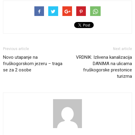
Previous article
Next article
Novo utapanje na
VRDNIK: Izlivena kanalizacija
fruškogorskom jezeru – traga
DANIMA na ulicama
se za 2 osobe
fruškogorske prestonice
turizma