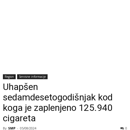
Region
Servisne informacije
Uhapšen
sedamdesetogodišnjak kod
koga je zaplenjeno 125.940
cigareta
By
SMP
-
05/08/2024
0