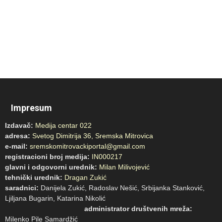
Impresum
Izdavač:
Medija centar 022
adresa:
Svetog Dimitrija 36, Sremska Mitrovica
e-mail:
sremskomitrovackiportal@gmail.com
registracioni broj medija:
IN000217
glavni i odgovorni urednik:
Milan Milivojević
tehnički urednik:
Dragan Zukić
saradnici:
Danijela Zukić, Radoslav Nešić, Srbijanka Stanković,
Ljiljana Bugarin, Katarina Nikolić
administrator društvenih mreža:
Milenko Pile Samardžić