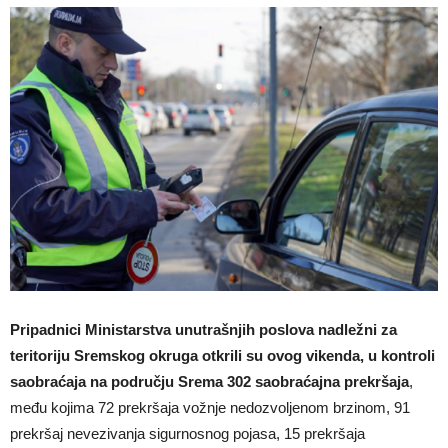
Pripadnici Ministarstva unutrašnjih poslova nadležni za
teritoriju Sremskog okruga otkrili su ovog vikenda, u kontroli
saobraćaja na području Srema 302 saobraćajna prekršaja
,
među kojima 72 prekršaja vožnje nedozvoljenom brzinom, 91
prekršaj nevezivanja sigurnosnog pojasa, 15 prekršaja