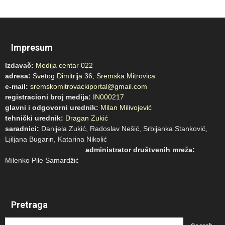
Impresum
Izdavač:
Medija centar 022
adresa:
Svetog Dimitrija 36, Sremska Mitrovica
e-mail:
sremskomitrovackiportal@gmail.com
registracioni broj medija:
IN000217
glavni i odgovorni urednik:
Milan Milivojević
tehnički urednik:
Dragan Zukić
saradnici:
Danijela Zukić, Radoslav Nešić, Srbijanka Stanković,
Ljiljana Bugarin, Katarina Nikolić
administrator društvenih mreža:
Milenko Pile Samardžić
Pretraga