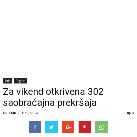
Info
Region
Za vikend otkrivena 302
saobraćajna prekršaja
By
SMP
-
31/12/2024
0