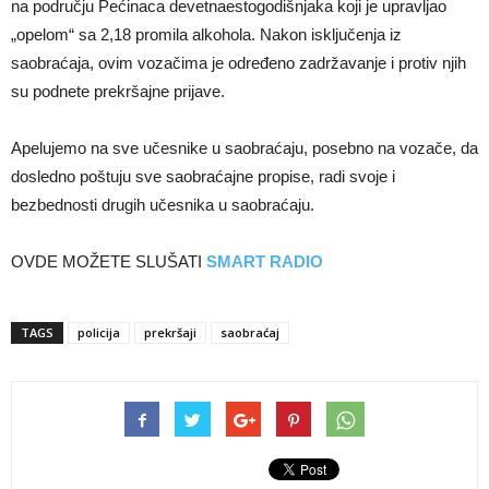
na području Pećinaca devetnaestogodišnjaka koji je upravljao
„opelom“ sa 2,18 promila alkohola. Nakon isključenja iz
saobraćaja, ovim vozačima je određeno zadržavanje i protiv njih
su podnete prekršajne prijave.
Apelujemo na sve učesnike u saobraćaju, posebno na vozače, da
dosledno poštuju sve saobraćajne propise, radi svoje i
bezbednosti drugih učesnika u saobraćaju.
OVDE MOŽETE SLUŠATI
SMART RADIO
TAGS
policija
prekršaji
saobraćaj