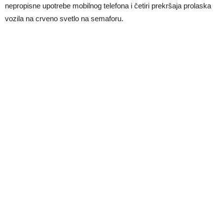
nepropisne upotrebe mobilnog telefona i četiri prekršaja prolaska
vozila na crveno svetlo na semaforu.