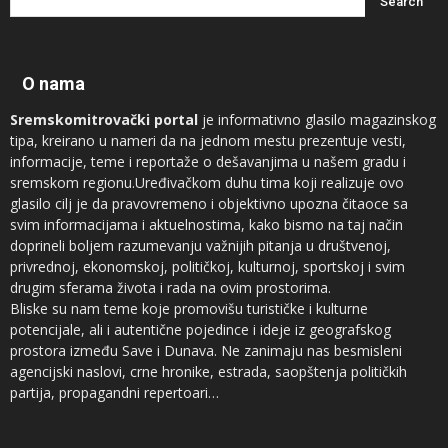
O nama
Sremskomitrovački portal
je informativno glasilo magazinskog
tipa, kreirano u nameri da na jednom mestu prezentuje vesti,
informacije, teme i reportaže o dešavanjima u našem gradu i
sremskom regionu.Uređivačkom duhu tima koji realizuje ovo
glasilo cilj je da pravovremeno i objektivno upozna čitaoce sa
svim informacijama i aktuelnostima, kako bismo na taj način
doprineli boljem razumevanju važnijih pitanja u društvenoj,
privrednoj, ekonomskoj, političkoj, kulturnoj, sportskoj i svim
drugim sferama života i rada na ovim prostorima.
Bliske su nam teme koje promovišu turističke i kulturne
potencijale, ali i autentične pojedince i ideje iz geografskog
prostora između Save i Dunava. Ne zanimaju nas besmisleni
agencijski naslovi, crne hronike, estrada, saopštenja političkih
partija, propagandni repertoari…
Novinari koji sarađuju sa
Sremskomitrovačkim portalom
sam su