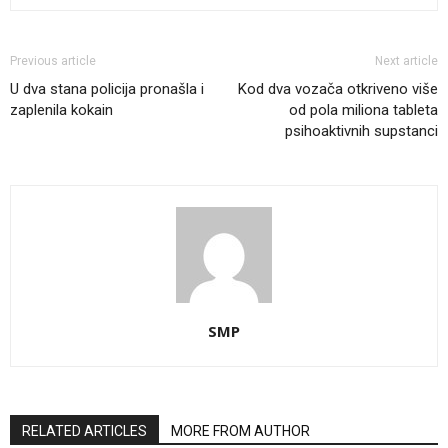
Previous article
Next article
U dva stana policija pronašla i
Kod dva vozača otkriveno više
zaplenila kokain
od pola miliona tableta
psihoaktivnih supstanci
SMP
RELATED ARTICLES
MORE FROM AUTHOR