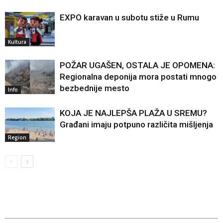
EXPO karavan u subotu stiže u Rumu
Kultura
POŽAR UGAŠEN, OSTALA JE OPOMENA:
Regionalna deponija mora postati mnogo
bezbednije mesto
Info
KOJA JE NAJLEPŠA PLAŽA U SREMU?
Građani imaju potpuno različita mišljenja
Region