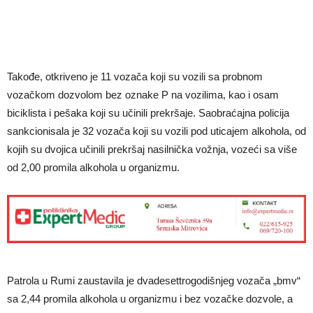
Takođe, otkriveno je 11 vozača koji su vozili sa probnom
vozačkom dozvolom bez oznake P na vozilima, kao i osam
biciklista i pešaka koji su učinili prekršaje. Saobraćajna policija
sankcionisala je 32 vozača koji su vozili pod uticajem alkohola, od
kojih su dvojica učinili prekršaj nasilnička vožnja, vozeći sa više
od 2,00 promila alkohola u organizmu.
Patrola u Rumi zaustavila je dvadesettrogodišnjeg vozača „bmv“
sa 2,44 promila alkohola u organizmu i bez vozačke dozvole, a