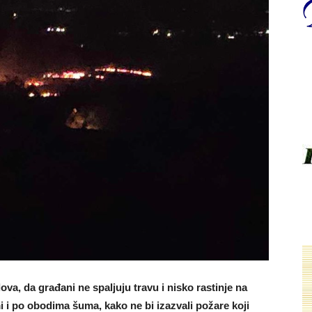
ova, da građani ne spaljuju travu i nisko rastinje na
 i po obodima šuma, kako ne bi izazvali požare koji