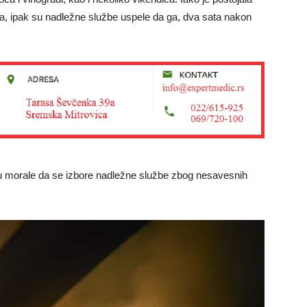
ela, ipak su nadležne službe uspele da ga, dva sata nakon
su morale da se izbore nadležne službe zbog nesavesnih