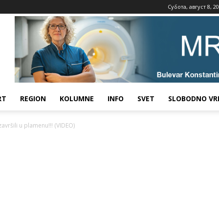
Субота, август 8, 2
RT
REGION
KOLUMNE
INFO
SVET
SLOBODNO VR
avršili u plamenu!!! (VIDEO)