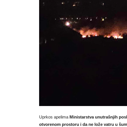
Uprkos apelima
Ministarstva unutrašnjih posl
otvorenom prostoru i da ne lože vatru u šumi