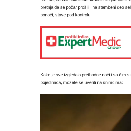
pretnja da se požar prošili i na stambeni deo s
ponoći, stave pod kontrolu.
Kako je sve izgledalo prethodne noći i sa čim 
pojedinaca, možete se uveriti na snimcima: