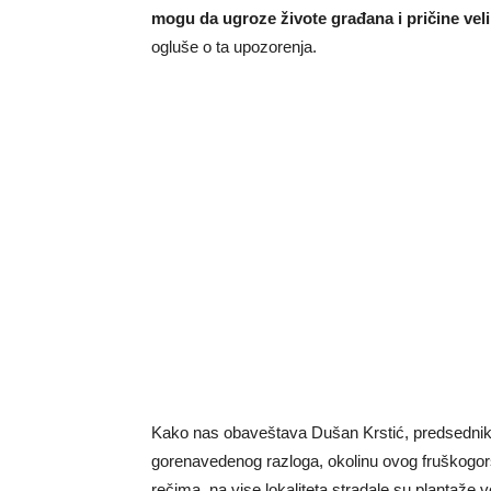
mogu da ugroze živote građana i pričine veli
ogluše o ta upozorenja.
Kako nas obaveštava Dušan Krstić, predsednik 
gorenavedenog razloga, okolinu ovog fruškogors
rečima, na vise lokaliteta stradale su plantaže v