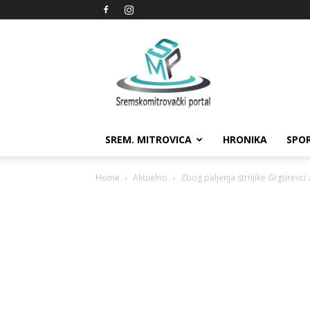
Sremskomitrovački
portal
SREM. MITROVICA
HRONIKA
SPO
Home
Aktuelno
Zbog paljenja strnjike Grgurevci z