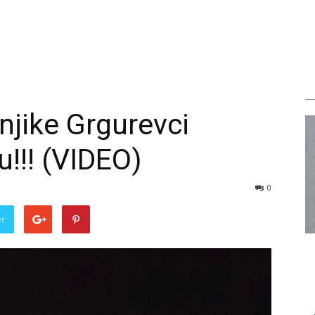
njike Grgurevci
u!!! (VIDEO)
0
er