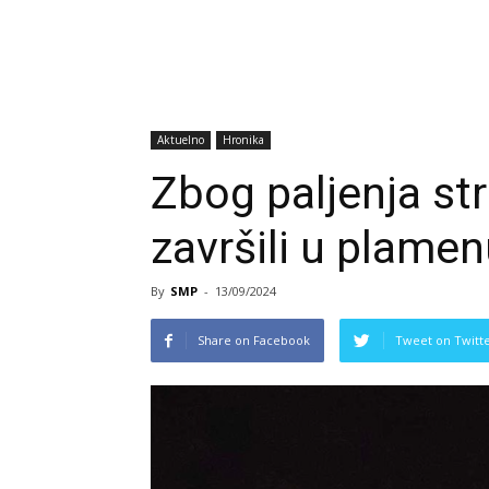
Aktuelno
Hronika
Zbog paljenja str
završili u plamen
By
SMP
-
13/09/2024
Share on Facebook
Tweet on Twitt