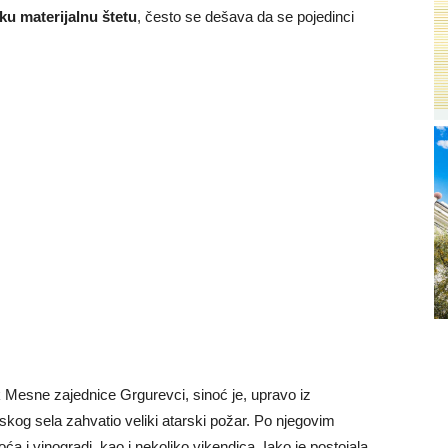
ku materijalnu štetu
, često se dešava da se pojedinci
Mesne zajednice Grgurevci, sinoć je, upravo iz
kog sela zahvatio veliki atarski požar. Po njegovim
oća i vinogradi, kao i nekoliko vikendica. Iako je postojala