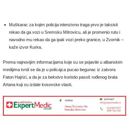
Muškarac za kojim policija intenzivno traga prvo je taksisti
rekao da ga vozi u Sremsku Mitrovicu, ali je promenio rutu i
navodno mu rekao da ga ipak vozi preko granice, u Zvornik –
kaže izvor Kurira.
Prema najnovijim informacijama koje su se pojavile u albanskim
medijima tvrdi se da je u policajca pucao begunac iz zatvora
Faton Hajrizi, a da je za bekstvo koristio pasoš rođenog brata
Artana koji su izdale kosovske vlasti.