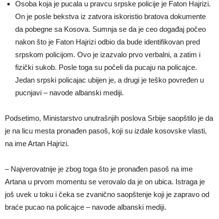
Osoba koja je pucala u pravcu srpske policije je Faton Hajrizi.
On je posle bekstva iz zatvora iskoristio bratova dokumente
da pobegne sa Kosova. Sumnja se da je ceo događaj počeo
nakon što je Faton Hajrizi odbio da bude identifikovan pred
srpskom policijom. Ovo je izazvalo prvo verbalni, a zatim i
fizički sukob. Posle toga su počeli da pucaju na policajce.
Jedan srpski policajac ubijen je, a drugi je teško povređen u
pucnjavi – navode albanski mediji.
Podsetimo, Ministarstvo unutrašnjih poslova Srbije saopštilo je da
je na licu mesta pronađen pasoš, koji su izdale kosovske vlasti,
na ime Artan Hajrizi.
– Najverovatnije je zbog toga što je pronađen pasoš na ime
Artana u prvom momentu se verovalo da je on ubica. Istraga je
još uvek u toku i čeka se zvanično saopštenje koji je zapravo od
braće pucao na policajce – navode albanski mediji.