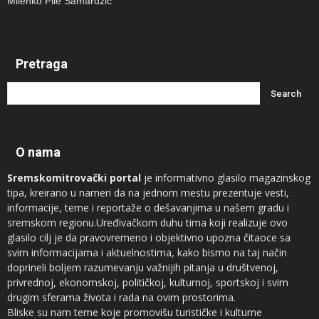
Milenko Pile Samardžić
Pretraga
O nama
Sremskomitrovački portal
je informativno glasilo magazinskog
tipa, kreirano u nameri da na jednom mestu prezentuje vesti,
informacije, teme i reportaže o dešavanjima u našem gradu i
sremskom regionu.Uređivačkom duhu tima koji realizuje ovo
glasilo cilj je da pravovremeno i objektivno upozna čitaoce sa
svim informacijama i aktuelnostima, kako bismo na taj način
doprineli boljem razumevanju važnijih pitanja u društvenoj,
privrednoj, ekonomskoj, političkoj, kulturnoj, sportskoj i svim
drugim sferama života i rada na ovim prostorima.
Bliske su nam teme koje promovišu turističke i kulturne