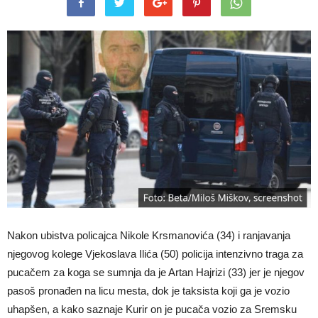
Nakon ubistva policajca Nikole Krsmanovića (34) i ranjavanja
njegovog kolege Vjekoslava Ilića (50) policija intenzivno traga za
pucačem za koga se sumnja da je Artan Hajrizi (33) jer je njegov
pasoš pronađen na licu mesta, dok je taksista koji ga je vozio
uhapšen, a kako saznaje Kurir on je pucača vozio za Sremsku