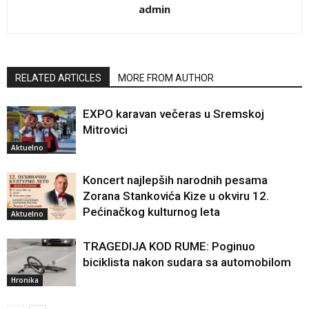
admin
RELATED ARTICLES
MORE FROM AUTHOR
EXPO karavan večeras u Sremskoj
Mitrovici
Aktuelno
Koncert najlepših narodnih pesama
Zorana Stankovića Kize u okviru 12.
Pećinačkog kulturnog leta
Aktuelno
TRAGEDIJA KOD RUME: Poginuo
biciklista nakon sudara sa automobilom
Hronika