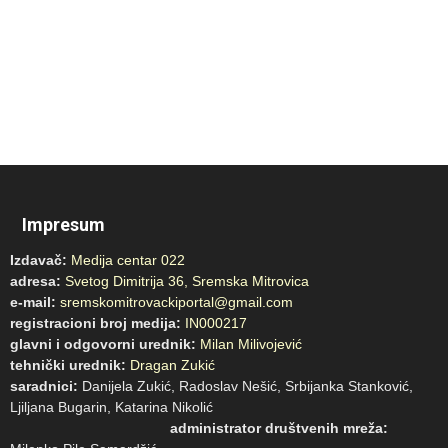
Impresum
Izdavač:
Medija centar 022
adresa:
Svetog Dimitrija 36, Sremska Mitrovica
e-mail:
sremskomitrovackiportal@gmail.com
registracioni broj medija:
IN000217
glavni i odgovorni urednik:
Milan Milivojević
tehnički urednik:
Dragan Zukić
saradnici:
Danijela Zukić, Radoslav Nešić, Srbijanka Stanković,
Ljiljana Bugarin, Katarina Nikolić
administrator društvenih mreža: