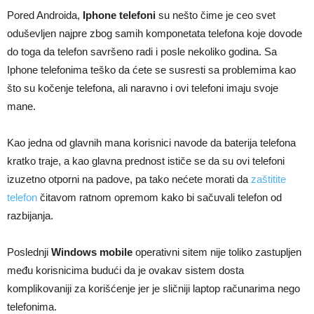
Pored Androida,
Iphone telefoni
su nešto čime je ceo svet
oduševljen najpre zbog samih komponetata telefona koje dovode
do toga da telefon savršeno radi i posle nekoliko godina. Sa
Iphone telefonima teško da ćete se susresti sa problemima kao
što su kočenje telefona, ali naravno i ovi telefoni imaju svoje
mane.
Kao jedna od glavnih mana korisnici navode da baterija telefona
kratko traje, a kao glavna prednost ističe se da su ovi telefoni
izuzetno otporni na padove, pa tako nećete morati da
zaštitite
telefon
čitavom ratnom opremom kako bi sačuvali telefon od
razbijanja.
Poslednji
Windows mobile
operativni sitem nije toliko zastupljen
među korisnicima budući da je ovakav sistem dosta
komplikovaniji za korišćenje jer je sličniji laptop računarima nego
telefonima.