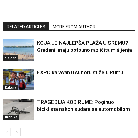
RELATED ARTICLES
MORE FROM AUTHOR
KOJA JE NAJLEPŠA PLAŽA U SREMU?
Građani imaju potpuno različita mišljenja
Slajder
EXPO karavan u subotu stiže u Rumu
Kultura
TRAGEDIJA KOD RUME: Poginuo
biciklista nakon sudara sa automobilom
Hronika