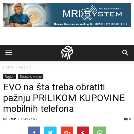
Home
Region
Region
Slobodno vreme
EVO na šta treba obratiti
pažnju PRILIKOM KUPOVINE
mobilnih telefona
By
SMP
-
13/06/2022
0