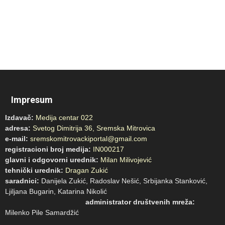
Impresum
Izdavač:
Medija centar 022
adresa:
Svetog Dimitrija 36, Sremska Mitrovica
e-mail:
sremskomitrovackiportal@gmail.com
registracioni broj medija:
IN000217
glavni i odgovorni urednik:
Milan Milivojević
tehnički urednik:
Dragan Zukić
saradnici:
Danijela Zukić, Radoslav Nešić, Srbijanka Stanković,
Ljiljana Bugarin, Katarina Nikolić
administrator društvenih mreža:
Milenko Pile Samardžić