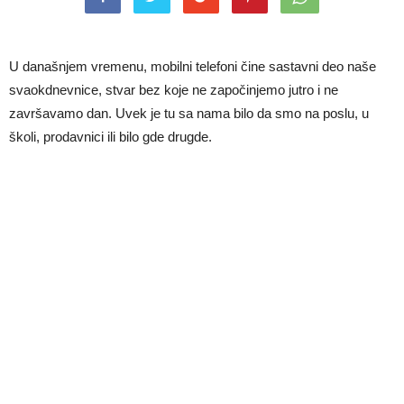
U današnjem vremenu, mobilni telefoni čine sastavni deo naše
svaokdnevnice, stvar bez koje ne započinjemo jutro i ne
završavamo dan. Uvek je tu sa nama bilo da smo na poslu, u
školi, prodavnici ili bilo gde drugde.