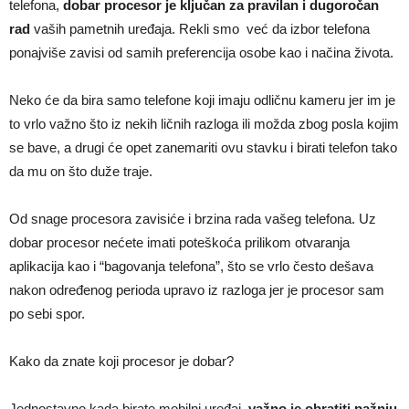
telefona,
dobar procesor je ključan za pravilan i dugoročan
rad
vaših pametnih uređaja. Rekli smo već da izbor telefona
ponajviše zavisi od samih preferencija osobe kao i načina života.
Neko će da bira samo telefone koji imaju odličnu kameru jer im je
to vrlo važno što iz nekih ličnih razloga ili možda zbog posla kojim
se bave, a drugi će opet zanemariti ovu stavku i birati telefon tako
da mu on što duže traje.
Od snage procesora zavisiće i brzina rada vašeg telefona. Uz
dobar procesor nećete imati poteškoća prilikom otvaranja
aplikacija kao i “bagovanja telefona”, što se vrlo često dešava
nakon određenog perioda upravo iz razloga jer je procesor sam
po sebi spor.
Kako da znate koji procesor je dobar?
Jednostavno kada birate mobilni uređaj,
važno je obratiti pažnju