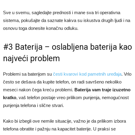
Sve u svemu, sagledajte prednosti i mane sva tri operativna
sistema, pokušajte da saznate kakva su iskustva drugih ljudi i na
osnovu toga donesite konačnu odluku.
#3 Baterija – oslabljena baterija kao
najveći problem
Problemi sa baterijom su
česti kvarovi kod pametnih uređaja
. Vrlo
često se dešava da kupite telefon, on radi savršeno nekoliko
meseci nakon čega kreću problemi.
Baterija vam traje izuzetno
kratko
, vaš telefon postaje vreo prilikom punjenja, nemogućnost
punjenja telefona i slične stvari.
Kako bi izbegli ove nemile situacije, važno je da prilikom izbora
telefona obratite i pažnju na kapacitet baterije. U praksi se