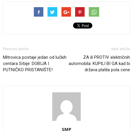
Previous article
Next article
Mitrovica postaje jedan od lučkih
ZA ili PROTIV električnih
centara Srbije: DOBIJA I
automobila: KUPILI BI GA kad bi
PUTNIČKO PRISTANIŠTE!
država platila pola cene
SMP