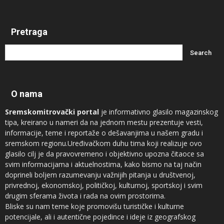
Pretraga
O nama
Sremskomitrovački portal
je informativno glasilo magazinskog
tipa, kreirano u nameri da na jednom mestu prezentuje vesti,
informacije, teme i reportaže o dešavanjima u našem gradu i
sremskom regionu.Uređivačkom duhu tima koji realizuje ovo
glasilo cilj je da pravovremeno i objektivno upozna čitaoce sa
svim informacijama i aktuelnostima, kako bismo na taj način
doprineli boljem razumevanju važnijih pitanja u društvenoj,
privrednoj, ekonomskoj, političkoj, kulturnoj, sportskoj i svim
drugim sferama života i rada na ovim prostorima.
Bliske su nam teme koje promovišu turističke i kulturne
potencijale, ali i autentične pojedince i ideje iz geografskog