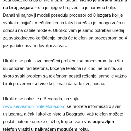
na broj jezgara
– što je njegov broj veći to je naravno bolje.
Današnji najnoviji modeli poseduju procesor od 8 jezgara koji je
svakako najjači, međutim i cena takvih uređaja je mnogo veća u
odnosu na ostale modele. Ukoliko vam je samo potreban uređaj
za svakodnevno korišćenje, onda će telefoni sa procesorom od 4
jezgra biti sasvim dovoljni za vas.
Ukoliko se pak i jave određeni problemi sa procesorom kao što
su usporen rad telefona, kočenje telefona i slično, ne brinite. Za
skoro svaki problem sa telefonom postoji rešenje, samo je važno
birati proverene servise koji znaju da rade svoj posao.
Ukoliko se nalazite u Beogradu, na sajtu
www.servismobilnihtelefona.com
se možete informisati o svim
uslugama, a čak i ukoliko niste u Beogradu, vaš telefon možete
poslati putem kurirske službe, koji će vam vaš
popravljen
telefon vratiti u najkraćem mogućem roku
.