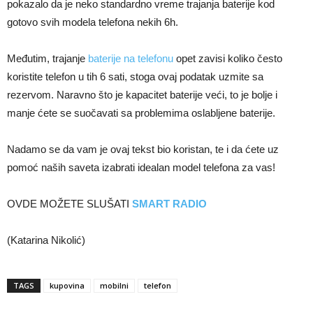
pokazalo da je neko standardno vreme trajanja baterije kod
gotovo svih modela telefona nekih 6h.
Međutim, trajanje
baterije na telefonu
opet zavisi koliko često
koristite telefon u tih 6 sati, stoga ovaj podatak uzmite sa
rezervom. Naravno što je kapacitet baterije veći, to je bolje i
manje ćete se suočavati sa problemima oslabljene baterije.
Nadamo se da vam je ovaj tekst bio koristan, te i da ćete uz
pomoć naših saveta izabrati idealan model telefona za vas!
OVDE MOŽETE SLUŠATI
SMART RADIO
(Katarina Nikolić)
TAGS
kupovina
mobilni
telefon