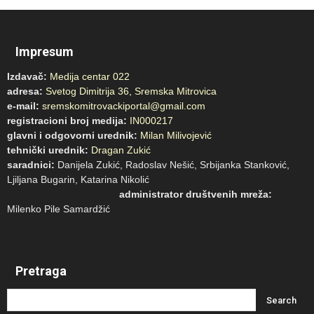
Impresum
Izdavač:
Medija centar 022
adresa:
Svetog Dimitrija 36, Sremska Mitrovica
e-mail:
sremskomitrovackiportal@gmail.com
registracioni broj medija:
IN000217
glavni i odgovorni urednik:
Milan Milivojević
tehnički urednik:
Dragan Zukić
saradnici:
Danijela Zukić, Radoslav Nešić, Srbijanka Stanković,
Ljiljana Bugarin, Katarina Nikolić
administrator društvenih mreža:
Milenko Pile Samardžić
Pretraga