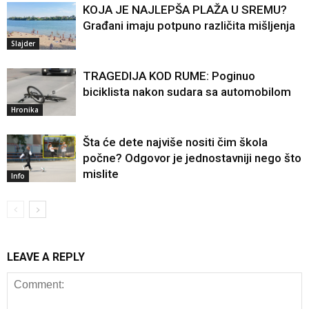
KOJA JE NAJLEPŠA PLAŽA U SREMU?
Građani imaju potpuno različita mišljenja
Slajder
TRAGEDIJA KOD RUME: Poginuo
biciklista nakon sudara sa automobilom
Hronika
Šta će dete najviše nositi čim škola
počne? Odgovor je jednostavniji nego što
mislite
Info
LEAVE A REPLY