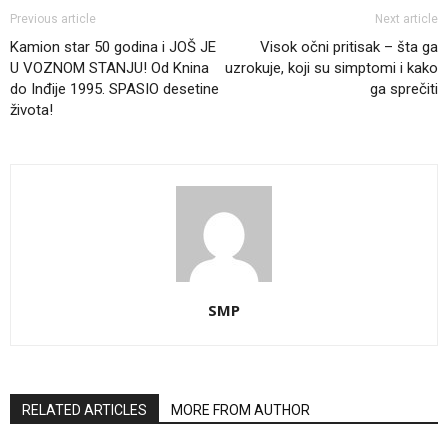
Previous article
Next article
Kamion star 50 godina i JOŠ JE
Visok očni pritisak – šta ga
U VOZNOM STANJU! Od Knina
uzrokuje, koji su simptomi i kako
do Inđije 1995. SPASIO desetine
ga sprečiti
života!
SMP
RELATED ARTICLES
MORE FROM AUTHOR