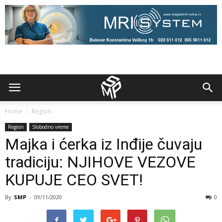
Home
Region
Region
Slobodno vreme
Majka i ćerka iz Inđije čuvaju
tradiciju: NJIHOVE VEZOVE
KUPUJE CEO SVET!
By
SMP
-
09/11/2020
0