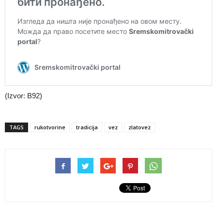
(Izvor: B92)
TAGS
rukotvorine
tradicija
vez
zlatovez