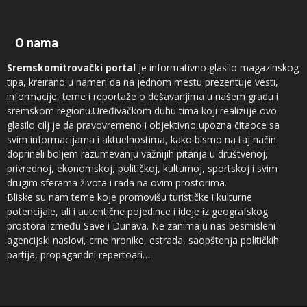
O nama
Sremskomitrovački portal
je informativno glasilo magazinskog
tipa, kreirano u nameri da na jednom mestu prezentuje vesti,
informacije, teme i reportaže o dešavanjima u našem gradu i
sremskom regionu.Uređivačkom duhu tima koji realizuje ovo
glasilo cilj je da pravovremeno i objektivno upozna čitaoce sa
svim informacijama i aktuelnostima, kako bismo na taj način
doprineli boljem razumevanju važnijih pitanja u društvenoj,
privrednoj, ekonomskoj, političkoj, kulturnoj, sportskoj i svim
drugim sferama života i rada na ovim prostorima.
Bliske su nam teme koje promovišu turističke i kulturne
potencijale, ali i autentične pojedince i ideje iz geografskog
prostora između Save i Dunava. Ne zanimaju nas besmisleni
agencijski naslovi, crne hronike, estrada, saopštenja političkih
partija, propagandni repertoari…
Novinari koji sarađuju sa
Sremskomitrovačkim portalom
sam su
vrh regionalnog sremskog novinarstva, ali ne prezamo ni od