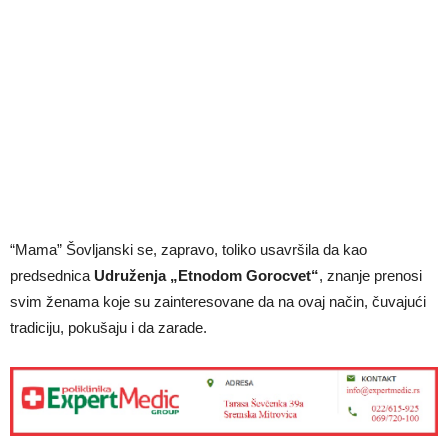
“Mama” Šovljanski se, zapravo, toliko usavršila da kao
predsednica
Udruženja „Etnodom Gorocvet“
, znanje prenosi
svim ženama koje su zainteresovane da na ovaj način, čuvajući
tradiciju, pokušaju i da zarade.