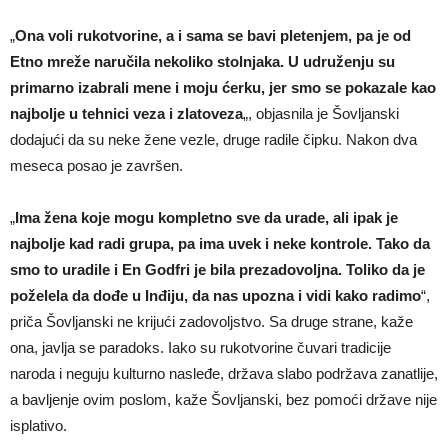
„
Ona voli rukotvorine, a i sama se bavi pletenjem, pa je od
Etno mreže naručila nekoliko stolnjaka. U udruženju su
primarno izabrali mene i moju ćerku, jer smo se pokazale kao
najbolje u tehnici veza i zlatoveza
„, objasnila je Šovljanski
dodajući da su neke žene vezle, druge radile čipku. Nakon dva
meseca posao je završen.
„
Ima žena koje mogu kompletno sve da urade, ali ipak je
najbolje kad radi grupa, pa ima uvek i neke kontrole. Tako da
smo to uradile i En Godfri je bila prezadovoljna. Toliko da je
poželela da dođe u Inđiju, da nas upozna i vidi kako radimo
“,
priča Šovljanski ne krijući zadovoljstvo. Sa druge strane, kaže
ona, javlja se paradoks. Iako su rukotvorine čuvari tradicije
naroda i neguju kulturno nasleđe, država slabo podržava zanatlije,
a bavljenje ovim poslom, kaže Šovljanski, bez pomoći države nije
isplativo.