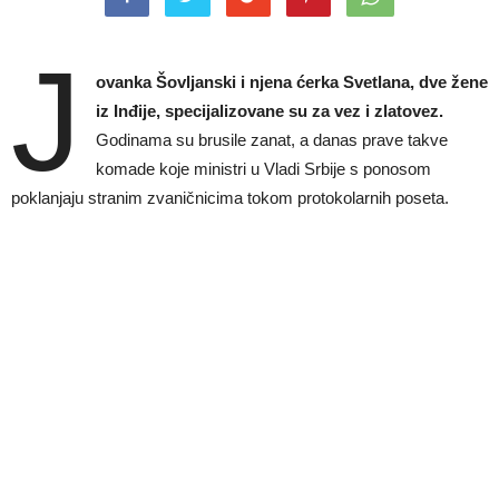
J
ovanka Šovljanski i njena ćerka Svetlana, dve žene
iz Inđije, specijalizovane su za vez i zlatovez.
Godinama su brusile zanat, a danas prave takve
komade koje ministri u Vladi Srbije s ponosom
poklanjaju stranim zvaničnicima tokom protokolarnih poseta.