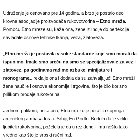
Udruženje je osnovano pre 14 godina, a brzo je postalo deo
krovne asocijacije proizvođača rukovotvorina –
Etno mreža.
Pomoću Etno mreže su, kaže ona, žene iz Inđije do perfekcije
savladale osnove tehnike tkanja, veza, zlatoveza.
„
Etno mreža je postavila visoke standarde koje smo morali da
ispunimo. Imale smo sreću da smo se specijalizovale za vez i
zlatovez, pa godinama radimo azbuke, minijature i
monograme
„, rekla je ona i dodala da su zahvaljujući Etno mreži
žene naučile i osnove ekonomije i trgovine, što je bilo korisno
prilikom prodaje rukotvorina.
Jednom prilikom, priča ona, Etno mrežu je posetila supruga
američkog ambasadora u Srbiji, En Godfri. Budući da je veliki
ljubitelj rukotvorina, poželela je da u rezidenciji ima nešto tako
vredno kao što je srpski ručni rad.