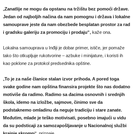
„
Zanatlije ne mogu da opstanu na tržištu bez pomoći države.
Jedan od najboljih načina da nam pomognu i država i lokalne
samouprave jeste da nam obezbede besplatan prostor za rad
i gradsku galeriju za promociju i prodaju“,
kaže ona.
Lokalna samouprava u Inđiji je dobar primer, ističe, jer pomaže
tako što otkupljuje rukotvorine – azbuke i minijature, i koristi ih
kao poklone za protokol predsednika opštine.
„
To je za naše članice stalan izvor prihoda. A pored toga
svake godine nam opština finansira projekte što nas dodatno
motiviše da radimo. Radimo sa đacima osnovnih i srednjih
škola, idemo na izložbe, sajmove, činimo sve da
podstaknemo omladinu da neguje tradiciju i stare zanate.
Međutim, mlade je teško motivisati, posebno imajući u vidu
da su podsticaji za samozapošljavanje u Nacionalnoj službi
krajnje skromn
i“, priznaje.