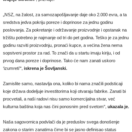
„NSZ, na žalost, za samozapošljavanje daje oko 2.000 evra, a ta
sredstva jedva pokriju poreze i doprinose za jednu godinu
poslovanja. Za pokretanje i održavanje proizvodnje i opstanak na
tržištu potrebno je najmanje od tri do pet godina. Teško je za jednu
godinu razviti proizvodnju, pronaći kupce, a većina žena nema
sopstveni prostor za rad. To znači da u startu imaju kiriju, i od
prvog dana poreze i doprinose. Tako će nam zanati uskoro
‘izumreti’“,
iskrena je Šovljanski.
Zamislite samo, nastavlja ona, koliko bi nama značili podsticaji
koje država dodeljuje investitorima koji otvaraju fabrike. Zanati bi
procvetali, a naši radovi nisu samo komercijalna stvar, već
kulturna baština koja nas čini ponosnim pred svetom“,
ukazala je.
Naša sagovornica podvlači da je preduslov svega donošenje
zakona o starim zanatima čime bi se jasno definisao status