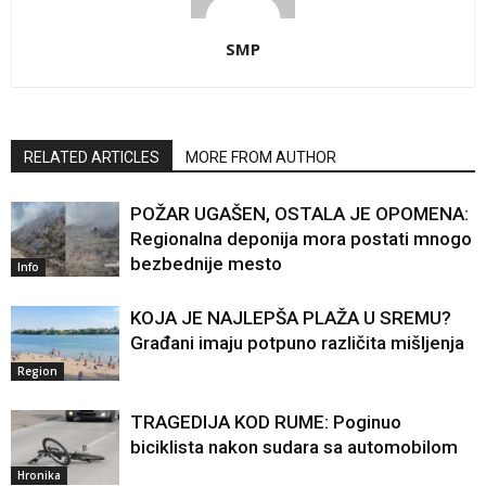
SMP
RELATED ARTICLES
MORE FROM AUTHOR
POŽAR UGAŠEN, OSTALA JE OPOMENA:
Regionalna deponija mora postati mnogo
bezbednije mesto
Info
KOJA JE NAJLEPŠA PLAŽA U SREMU?
Građani imaju potpuno različita mišljenja
Region
TRAGEDIJA KOD RUME: Poginuo
biciklista nakon sudara sa automobilom
Hronika