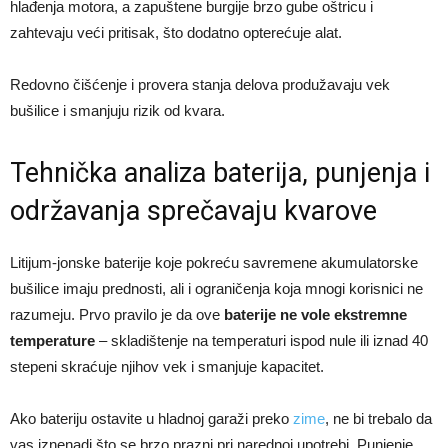
hlađenja motora, a zapuštene burgije brzo gube oštricu i
zahtevaju veći pritisak, što dodatno opterećuje alat.
Redovno čišćenje i provera stanja delova produžavaju vek
bušilice i smanjuju rizik od kvara.
Tehnička analiza baterija, punjenja i
održavanja sprečavaju kvarove
Litijum-jonske baterije koje pokreću savremene akumulatorske
bušilice imaju prednosti, ali i ograničenja koja mnogi korisnici ne
razumeju. Prvo pravilo je da ove
baterije ne vole ekstremne
temperature
– skladištenje na temperaturi ispod nule ili iznad 40
stepeni skraćuje njihov vek i smanjuje kapacitet.
Ako bateriju ostavite u hladnoj garaži preko
zime
, ne bi trebalo da
vas iznenadi što se brzo prazni pri narednoj upotrebi. Punjenje