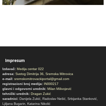
Impresum
Izdavač:
Medija centar 022
adresa:
Svetog Dimitrija 36, Sremska Mitrovica
e-mail:
sremskomitrovackiportal@gmail.com
registracioni broj medija:
IN000217
glavni i odgovorni urednik:
Milan Milivojević
tehnički urednik:
Dragan Zukić
saradnici:
Danijela Zukić, Radoslav Nešić, Srbijanka Stanković,
Ljiljana Bugarin, Katarina Nikolić