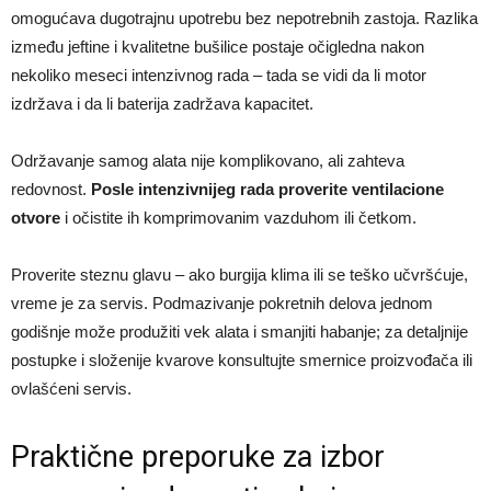
omogućava dugotrajnu upotrebu bez nepotrebnih zastoja. Razlika
između jeftine i kvalitetne bušilice postaje očigledna nakon
nekoliko meseci intenzivnog rada – tada se vidi da li motor
izdržava i da li baterija zadržava kapacitet.
Održavanje samog alata nije komplikovano, ali zahteva
redovnost.
Posle intenzivnijeg rada proverite ventilacione
otvore
i očistite ih komprimovanim vazduhom ili četkom.
Proverite steznu glavu – ako burgija klima ili se teško učvršćuje,
vreme je za servis. Podmazivanje pokretnih delova jednom
godišnje može produžiti vek alata i smanjiti habanje; za detaljnije
postupke i složenije kvarove konsultujte smernice proizvođača ili
ovlašćeni servis.
Praktične preporuke za izbor