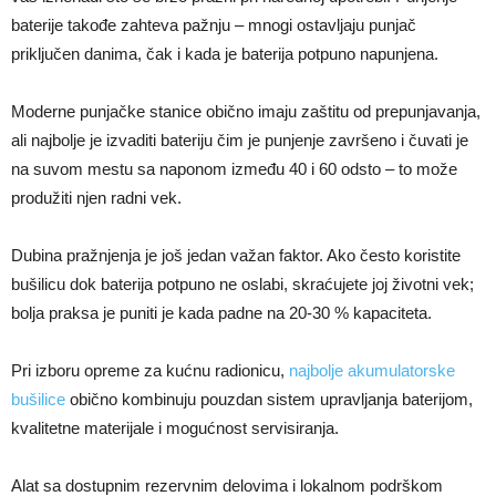
baterije takođe zahteva pažnju – mnogi ostavljaju punjač
priključen danima, čak i kada je baterija potpuno napunjena.
Moderne punjačke stanice obično imaju zaštitu od prepunjavanja,
ali najbolje je izvaditi bateriju čim je punjenje završeno i čuvati je
na suvom mestu sa naponom između 40 i 60 odsto – to može
produžiti njen radni vek.
Dubina pražnjenja je još jedan važan faktor. Ako često koristite
bušilicu dok baterija potpuno ne oslabi, skraćujete joj životni vek;
bolja praksa je puniti je kada padne na 20-30 % kapaciteta.
Pri izboru opreme za kućnu radionicu,
najbolje akumulatorske
bušilice
obično kombinuju pouzdan sistem upravljanja baterijom,
kvalitetne materijale i mogućnost servisiranja.
Alat sa dostupnim rezervnim delovima i lokalnom podrškom