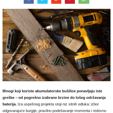
Mnogi koji koriste akumulatorske bušilice ponavljaju iste
greške – od pogrešno izabrane brzine do lošeg održavanja
baterija.
Iza uspešnog projekta stoji niz sitnih odluka: izbor
odgovarajuće burgije, pravilno podešavanje momenta i redovno