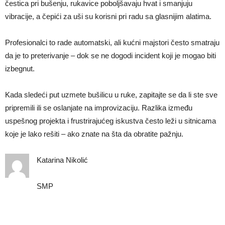
čestica pri bušenju, rukavice poboljšavaju hvat i smanjuju
vibracije, a čepići za uši su korisni pri radu sa glasnijim alatima.
Profesionalci to rade automatski, ali kućni majstori često smatraju
da je to preterivanje – dok se ne dogodi incident koji je mogao biti
izbegnut.
Kada sledeći put uzmete bušilicu u ruke, zapitajte se da li ste sve
pripremili ili se oslanjate na improvizaciju. Razlika između
uspešnog projekta i frustrirajućeg iskustva često leži u sitnicama
koje je lako rešiti – ako znate na šta da obratite pažnju.
Katarina Nikolić
SMP