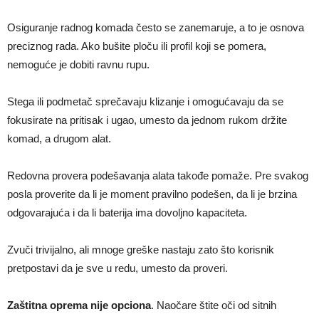
Osiguranje radnog komada često se zanemaruje, a to je osnova
preciznog rada. Ako bušite ploču ili profil koji se pomera,
nemoguće je dobiti ravnu rupu.
Stega ili podmetač sprečavaju klizanje i omogućavaju da se
fokusirate na pritisak i ugao, umesto da jednom rukom držite
komad, a drugom alat.
Redovna provera podešavanja alata takođe pomaže. Pre svakog
posla proverite da li je moment pravilno podešen, da li je brzina
odgovarajuća i da li baterija ima dovoljno kapaciteta.
Zvuči trivijalno, ali mnoge greške nastaju zato što korisnik
pretpostavi da je sve u redu, umesto da proveri.
Zaštitna oprema nije opciona
. Naočare štite oči od sitnih