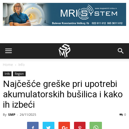
Home
Info
Info
Region
Najčešće greške pri upotrebi
akumulatorskih bušilica i kako
ih izbeći
By
SMP
-
26/11/2025
0