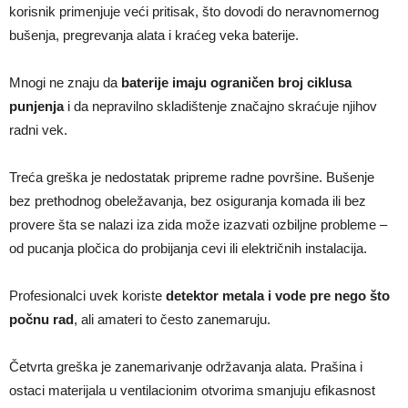
korisnik primenjuje veći pritisak, što dovodi do neravnomernog
bušenja, pregrevanja alata i kraćeg veka baterije.
Mnogi ne znaju da
baterije imaju ograničen broj ciklusa
punjenja
i da nepravilno skladištenje značajno skraćuje njihov
radni vek.
Treća greška je nedostatak pripreme radne površine. Bušenje
bez prethodnog obeležavanja, bez osiguranja komada ili bez
provere šta se nalazi iza zida može izazvati ozbiljne probleme –
od pucanja pločica do probijanja cevi ili električnih instalacija.
Profesionalci uvek koriste
detektor metala i vode pre nego što
počnu rad
, ali amateri to često zanemaruju.
Četvrta greška je zanemarivanje održavanja alata. Prašina i
ostaci materijala u ventilacionim otvorima smanjuju efikasnost