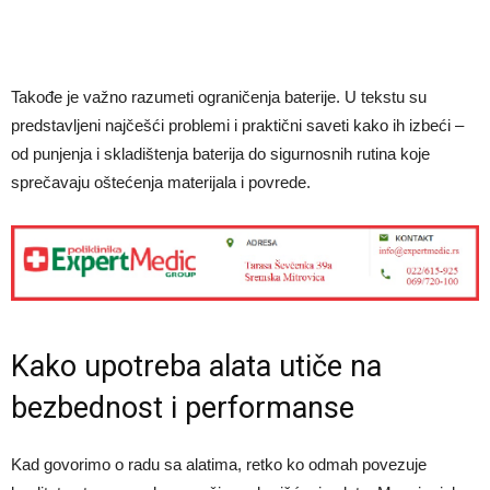
Takođe je važno razumeti ograničenja baterije. U tekstu su
predstavljeni najčešći problemi i praktični saveti kako ih izbeći –
od punjenja i skladištenja baterija do sigurnosnih rutina koje
sprečavaju oštećenja materijala i povrede.
Kako upotreba alata utiče na
bezbednost i performanse
Kad govorimo o radu sa alatima, retko ko odmah povezuje