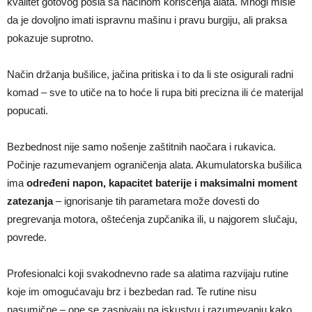
kvalitet gotovog posla sa načinom korišćenja alata. Mnogi misle
da je dovoljno imati ispravnu mašinu i pravu burgiju, ali praksa
pokazuje suprotno.
Način držanja bušilice, jačina pritiska i to da li ste osigurali radni
komad – sve to utiče na to hoće li rupa biti precizna ili će materijal
popucati.
Bezbednost nije samo nošenje zaštitnih naočara i rukavica.
Počinje razumevanjem ograničenja alata. Akumulatorska bušilica
ima
određeni napon, kapacitet baterije i maksimalni moment
zatezanja
– ignorisanje tih parametara može dovesti do
pregrevanja motora, oštećenja zupčanika ili, u najgorem slučaju,
povrede.
Profesionalci koji svakodnevno rade sa alatima razvijaju rutine
koje im omogućavaju brz i bezbedan rad. Te rutine nisu
nasumične – one se zasnivaju na iskustvu i razumevanju kako