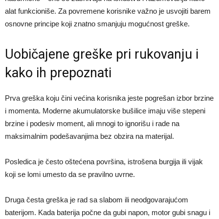
alat funkcioniše. Za povremene korisnike važno je usvojiti barem
osnovne principe koji znatno smanjuju mogućnost greške.
Uobičajene greške pri rukovanju i
kako ih prepoznati
Prva greška koju čini većina korisnika jeste pogrešan izbor brzine
i momenta. Moderne akumulatorske bušilice imaju više stepeni
brzine i podesiv moment, ali mnogi to ignorišu i rade na
maksimalnim podešavanjima bez obzira na materijal.
Posledica je često oštećena površina, istrošena burgija ili vijak
koji se lomi umesto da se pravilno uvrne.
Druga česta greška je rad sa slabom ili neodgovarajućom
baterijom. Kada baterija počne da gubi napon, motor gubi snagu i