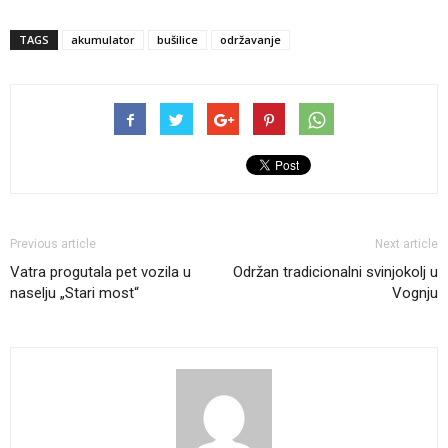
TAGS
akumulator
bušilice
održavanje
Previous article
Next article
Vatra progutala pet vozila u
Održan tradicionalni svinjokolj u
naselju „Stari most“
Vognju