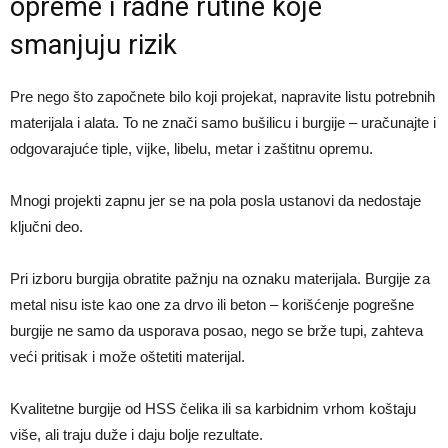
opreme i radne rutine koje
smanjuju rizik
Pre nego što započnete bilo koji projekat, napravite listu potrebnih
materijala i alata. To ne znači samo bušilicu i burgije – uračunajte i
odgovarajuće tiple, vijke, libelu, metar i zaštitnu opremu.
Mnogi projekti zapnu jer se na pola posla ustanovi da nedostaje
ključni deo.
Pri izboru burgija obratite pažnju na oznaku materijala. Burgije za
metal nisu iste kao one za drvo ili beton – korišćenje pogrešne
burgije ne samo da usporava posao, nego se brže tupi, zahteva
veći pritisak i može oštetiti materijal.
Kvalitetne burgije od HSS čelika ili sa karbidnim vrhom koštaju
više, ali traju duže i daju bolje rezultate.