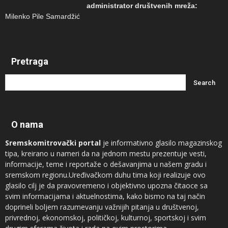
administrator društvenih mreža:
Milenko Pile Samardžić
Pretraga
O nama
Sremskomitrovački portal
je informativno glasilo magazinskog
tipa, kreirano u nameri da na jednom mestu prezentuje vesti,
informacije, teme i reportaže o dešavanjima u našem gradu i
sremskom regionu.Uređivačkom duhu tima koji realizuje ovo
glasilo cilj je da pravovremeno i objektivno upozna čitaoce sa
svim informacijama i aktuelnostima, kako bismo na taj način
doprineli boljem razumevanju važnijih pitanja u društvenoj,
privrednoj, ekonomskoj, političkoj, kulturnoj, sportskoj i svim