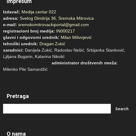
Impresum
Izdavač:
Medija centar 022
adresa:
Svetog Dimitrija 36, Sremska Mitrovica
e-mail:
sremskomitrovackiportal@gmail.com
registracioni broj medija:
IN000217
glavni i odgovorni urednik:
Milan Milivojević
tehnički urednik:
Dragan Zukić
saradnici:
Danijela Zukić, Radoslav Nešić, Srbijanka Stanković,
Ljiljana Bugarin, Katarina Nikolić
administrator društvenih mreža:
Milenko Pile Samardžić
Pretraga
O nama