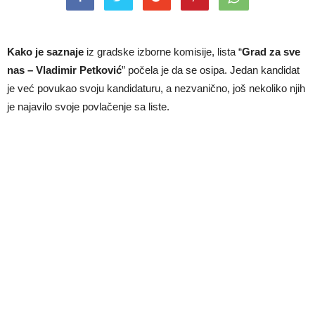
Kako je saznaje
iz gradske izborne komisije, lista “
Grad za sve
nas – Vladimir Petković
” počela je da se osipa. Jedan kandidat
je već povukao svoju kandidaturu, a nezvanično, još nekoliko njih
je najavilo svoje povlačenje sa liste.