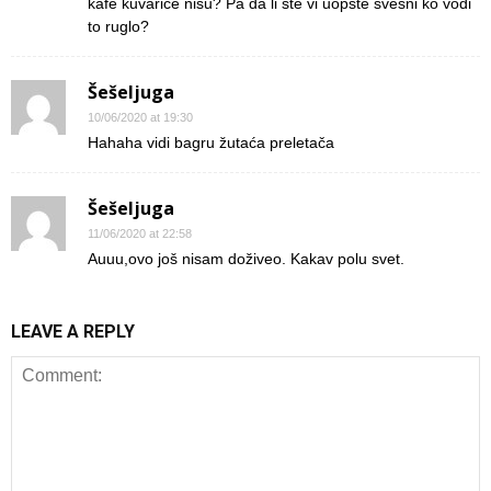
kafe kuvarice nisu? Pa da li ste vi uopste svesni ko vodi
to ruglo?
Šešeljuga
10/06/2020 at 19:30
Hahaha vidi bagru žutaća preletača
Šešeljuga
11/06/2020 at 22:58
Auuu,ovo još nisam doživeo. Kakav polu svet.
LEAVE A REPLY