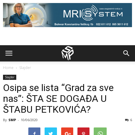
Home
Slajder
Slajder
Osipa se lista “Grad za sve
nas”: ŠTA SE DOGAĐA U
ŠTABU PETKOVIĆA?
By
SMP
-
10/06/2020
6