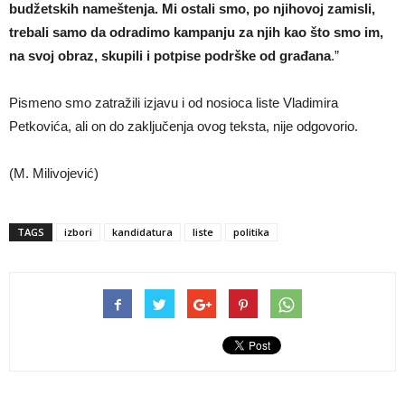
budžetskih nameštenja. Mi ostali smo, po njihovoj zamisli,
trebali samo da odradimo kampanju za njih kao što smo im,
na svoj obraz, skupili i potpise podrške od građana
.”
Pismeno smo zatražili izjavu i od nosioca liste Vladimira
Petkovića, ali on do zaključenja ovog teksta, nije odgovorio.
(M. Milivojević)
TAGS
izbori
kandidatura
liste
politika