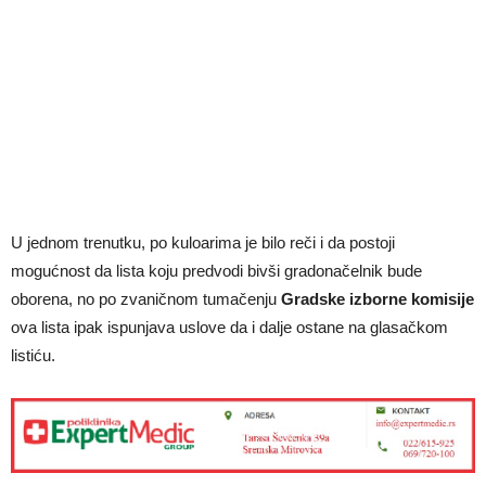
U jednom trenutku, po kuloarima je bilo reči i da postoji
mogućnost da lista koju predvodi bivši gradonačelnik bude
oborena, no po zvaničnom tumačenju
Gradske izborne komisije
ova lista ipak ispunjava uslove da i dalje ostane na glasačkom
listiću.