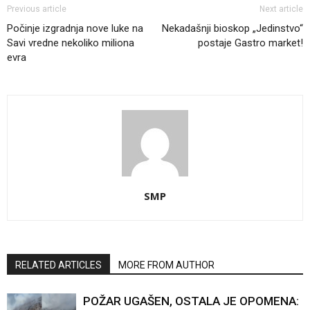
Previous article
Next article
Počinje izgradnja nove luke na
Nekadašnji bioskop „Jedinstvo“
Savi vredne nekoliko miliona
postaje Gastro market!
evra
SMP
RELATED ARTICLES
MORE FROM AUTHOR
POŽAR UGAŠEN, OSTALA JE OPOMENA: