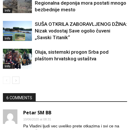
Regionalna deponija mora postati mnogo
bezbednije mesto
Info
SUŠA OTKRILA ZABORAVLJENOG DŽINA:
Nizak vodostaj Save ogolio čuveni
„Savski Titanik“
Info
Oluja, sistemski progon Srba pod
plaštom hrvatskog ustaštva
Info
6 COMMENTS
Petar SM BB
10/06/2020 at 08:31
Pa Vladini ljudi vec uveliko prete otkazima i svi ce na