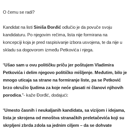
O čemu se radi?
Kandidat na listi
Siniša Đorđić
odlučio je da povuče svoju
kandidaturu. Po njegovim rečima, lista nije formirana na
koncepciji koja je pred raspisivanje izbora usvojena, te da nije u
skladu sa dogovorom između Petkovića i njega.
“
Ušao sam u ovu političku priču jer poštujem Vladimira
Petkovića i delim njegovo političko mišljenje. Međutim, bilo je
mnogo uticaja sa strane na formiranje liste, pa se Petković
brzo okružio ljudima za koje neće glasati ni članovi njihovih
porodica
.”- kaže Đorđić, dodajući:
“
Umesto časnih i neukaljanih kandidata, sa vizijom i idejama,
lista je skrojena od mnoštva stranačkih preletačevića koji su
skrpljeni zbrda zdola sa jednim ciljem – da se dohvate