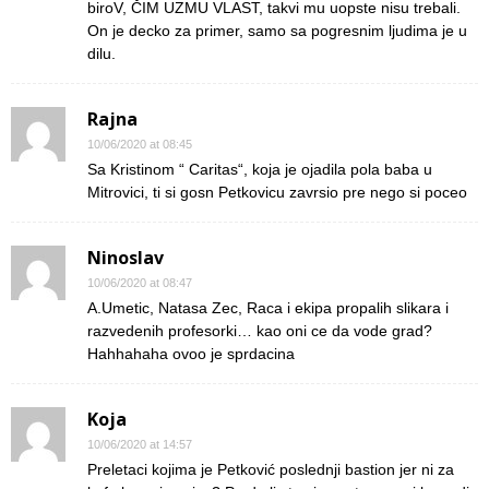
biroV, ČIM UZMU VLAST, takvi mu uopste nisu trebali.
On je decko za primer, samo sa pogresnim ljudima je u
dilu.
Rajna
10/06/2020 at 08:45
Sa Kristinom “ Caritas“, koja je ojadila pola baba u
Mitrovici, ti si gosn Petkovicu zavrsio pre nego si poceo
Ninoslav
10/06/2020 at 08:47
A.Umetic, Natasa Zec, Raca i ekipa propalih slikara i
razvedenih profesorki… kao oni ce da vode grad?
Hahhahaha ovoo je sprdacina
Koja
10/06/2020 at 14:57
Preletaci kojima je Petković poslednji bastion jer ni za