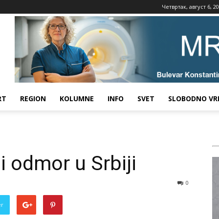
Четвртак, август 6, 2
RT
REGION
KOLUMNE
INFO
SVET
SLOBODNO VR
i odmor u Srbiji
0
er