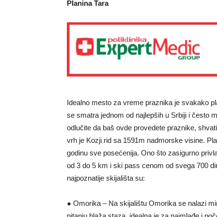
Planina Tara
Idealno mesto za vreme praznika je svakako pla
se smatra jednom od najlepših u Srbiji i često mo
odlučite da baš ovde provedete praznike, shvati
vrh je Kozji rid sa 1591m nadmorske visine. Pla
godinu sve posećenija. Ono što zasigurno privlači
od 3 do 5 km i ski pass cenom od svega 700 dina
najpoznatije skijališta su:
● Omorika – Na skijalištu Omorika se nalazi mini
pitanju blaža staza, idealna je za najmlađe i poče