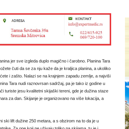
nina jer sve izgleda duplo magično i čarobno. Planina Tara
žete čuti da se za nju kaže da je kraljica planina, a ukoliko
ćete i zašto. Nalazi se na krajnjem zapadu zemlje, a najviši
nina Tara nudi raznovrsan sadržaj, pa je tako iz godine u
 turiste jesu kvalitetni skijaški tereni, gde je dužina staze
ra za dan. Skijanje je organizovano na više lokacija, a
 ski lift dužine 250 metara, a s obzirom na to da je u
tnike. Za one koji ne uživaju toliko na skijama, tu je i