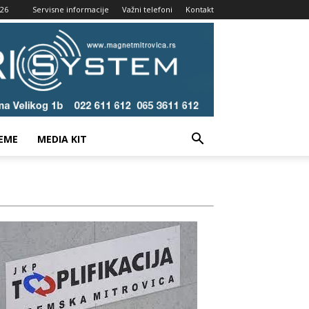
026
Servisne informacije
Važni telefoni
Kontakt
EME
MEDIA KIT