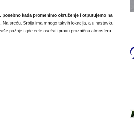
i, posebno kada promenimo okruženje i otputujemo na
.
Na sreću, Srbija ima mnogo takvih lokacija, a u nastavku
e vaše pažnje i gde ćete osećati pravu prazničnu atmosferu.