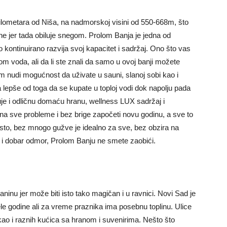
lometara od Niša, na nadmorskoj visini od 550-668m, što
ne jer tada obiluje snegom. Prolom Banja je jedna od
to kontinuirano razvija svoj kapacitet i sadržaj. Ono što vas
m voda, ali da li ste znali da samo u ovoj banji možete
m nudi mogućnost da uživate u sauni, slanoj sobi kao i
a lepše od toga da se kupate u toploj vodi dok napolju pada
e i odličnu domaću hranu, wellness LUX sadržaj i
 na sve probleme i bez brige započeti novu godinu, a sve to
sto, bez mnogo gužve je idealno za sve, bez obzira na
uh i dobar odmor, Prolom Banju ne smete zaobići.
inu jer može biti isto tako magičan i u ravnici. Novi Sad je
le godine ali za vreme praznika ima posebnu toplinu. Ulice
 kao i raznih kućica sa hranom i suvenirima. Nešto što