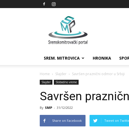
Sremskomitrovački
portal
SREM. MITROVICA
HRONIKA
SPO
Home
Slajder
Savršen praznični odmor u Srbiji
Slajder
Slobodno vreme
Savršen prazničn
By
SMP
-
31/12/2022
Share on Facebook
Tweet on Twitt