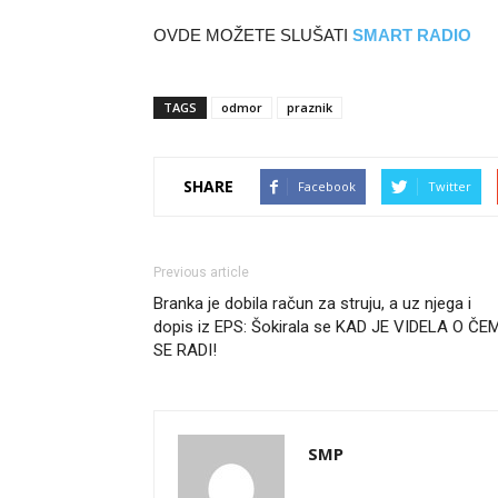
OVDE MOŽETE SLUŠATI
SMART RADIO
TAGS
odmor
praznik
SHARE
Facebook
Twitter
Previous article
Branka je dobila račun za struju, a uz njega i
dopis iz EPS: Šokirala se KAD JE VIDELA O ČE
SE RADI!
SMP