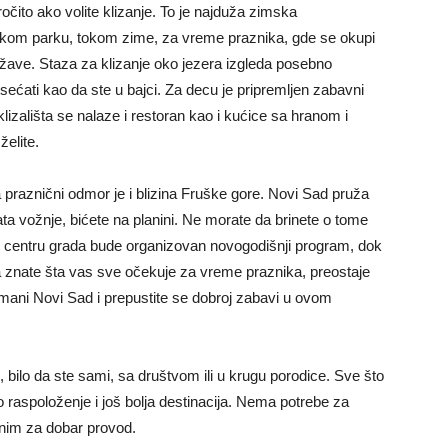
čito ako volite klizanje. To je najduža zimska
vskom parku, tokom zime, za vreme praznika, gde se okupi
 države. Staza za klizanje oko jezera izgleda posebno
sećati kao da ste u bajci. Za decu je pripremljen zabavni
klizališta se nalaze i restoran kao i kućice sa hranom i
želite.
 praznični odmor je i blizina Fruške gore. Novi Sad pruža
ta vožnje, bićete na planini. Ne morate da brinete o tome
m centru grada bude organizovan novogodišnji program, dok
da znate šta vas sve očekuje za vreme praznika, preostaje
tmani Novi Sad i prepustite se dobroj zabavi u ovom
, bilo da ste sami, sa društvom ili u krugu porodice. Sve što
 raspoloženje i još bolja destinacija. Nema potrebe za
nonim za dobar provod.