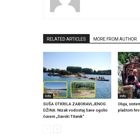
RELATED ARTICLES
MORE FROM AUTHOR
Info
Info
SUŠA OTKRILA ZABORAVLJENOG
Oluja, sist
DŽINA: Nizak vodostaj Save ogolio
plaštom hrv
čuveni „Savski Titanik“