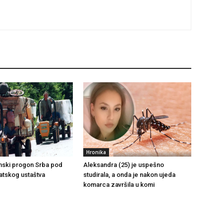
Hronika
emski progon Srba pod
Aleksandra (25) je uspešno
atskog ustaštva
studirala, a onda je nakon ujeda
komarca završila u komi