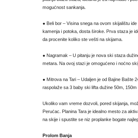
mogućnost sankanja.
● Beli bor – Visina snega na ovom skijalištu ide
kamenja i potoka, dosta široke. Prva staza je i
da procenite koliko ste vešti na skijama.
● Nagramak – U pitanju je nova ski staza dužin
metara. Na ovoj stazi je omogućeno i noćno skija
● Mitrova na Tari – Udaljen je od Bajine Bašte 24
raspolaže sa 3 baby ski lifta dužine 50m, 150m 
Ukoliko vam vreme dozvoli, pored skijanja, može
Perućac. Planina Tara je idealno mesto za akti
na skije i spustite se niz proplanke bogate na
Prolom Banja