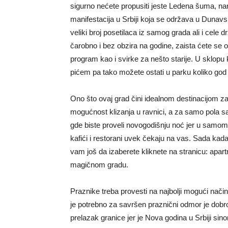
sigurno nećete propusiti jeste Ledena šuma, naro
manifestacija u Srbiji koja se održava u Duna
veliki broj posetilaca iz samog grada ali i cele
čarobno i bez obzira na godine, zaista ćete se o
program kao i svirke za nešto starije. U sklopu 
pićem pa tako možete ostati u parku koliko god 
Ono što ovaj grad čini idealnom destinacijom za
mogućnost klizanja u ravnici, a za samo pola sa
gde biste proveli novogodišnju noć jer u samo
kafići i restorani uvek čekaju na vas. Sada ka
vam još da izaberete kliknete na stranicu: apar
magičnom gradu.
Praznike treba provesti na najbolji mogući način
je potrebno za savršen praznični odmor je dobro
prelazak granice jer je Nova godina u Srbiji si