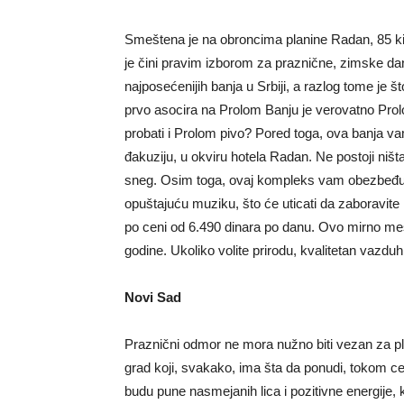
Smeštena je na obroncima planine Radan, 85 ki
je čini pravim izborom za praznične, zimske da
najposećenijih banja u Srbiji, a razlog tome je š
prvo asocira na Prolom Banju je verovatno Prolo
probati i Prolom pivo? Pored toga, ova banja va
đakuziju, u okviru hotela Radan. Ne postoji ništ
sneg. Osim toga, ovaj kompleks vam obezbeđuj
opuštajuću muziku, što će uticati da zaboravite
po ceni od 6.490 dinara po danu. Ovo mirno me
godine. Ukoliko volite prirodu, kvalitetan vazd
Novi Sad
Praznični odmor ne mora nužno biti vezan za plan
grad koji, svakako, ima šta da ponudi, tokom ce
budu pune nasmejanih lica i pozitivne energije,