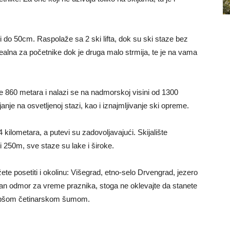
 i do 50cm. Raspolaže sa 2 ski lifta, dok su ski staze bez
dealna za početnike dok je druga malo strmija, te je na vama
e 860 metara i nalazi se na nadmorskoj visini od 1300
nje na osvetljenoj stazi, kao i iznajmljivanje ski opreme.
 kilometara, a putevi su zadovoljavajući. Skijalište
i 250m, sve staze su lake i široke.
te posetiti i okolinu: Višegrad, etno-selo Drvengrad, jezero
van odmor za vreme praznika, stoga ne oklevajte da stanete
jlepšom četinarskom šumom.