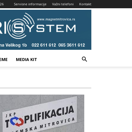
026
Servisne informacije
Važni telefoni
Kontakt
EME
MEDIA KIT