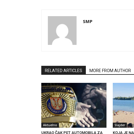
SMP
RELATED ARTICLES
MORE FROM AUTHOR
Aktuelno
Slajder
UKRAO ČAK PET AUTOMOBILA ZA
KOJA JE N