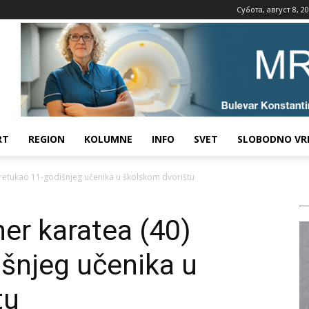
Субота, август 8, 2
RT
REGION
KOLUMNE
INFO
SVET
SLOBODNO VR
retukao 11-godišnjeg učenika u školskom dvorištu
er karatea (40)
šnjeg učenika u
tu