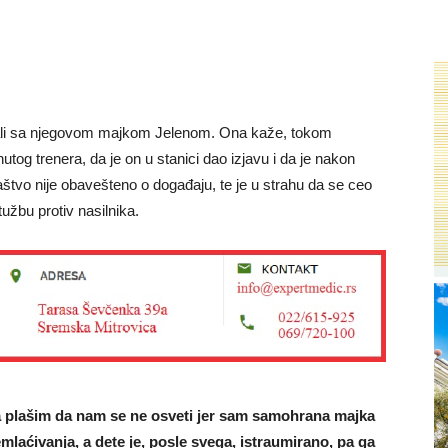
arali sa njegovom majkom Jelenom. Ona kaže, tokom
utog trenera, da je on u stanici dao izjavu i da je nakon
aštvo nije obavešteno o događaju, te je u strahu da se ceo
užbu protiv nasilnika.
da plašim da nam se ne osveti jer sam samohrana majka
laćivanja, a dete je, posle svega, istraumirano, pa ga