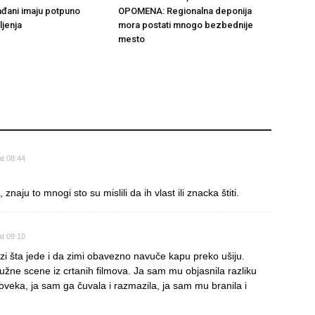
đani imaju potpuno
OPOMENA: Regionalna deponija
ljenja
mora postati mnogo bezbednije
mesto
at 08:44
naju to mnogi sto su mislili da ih vlast ili znacka štiti.
at 09:10
azi šta jede i da zimi obavezno navuče kapu preko ušiju.
tužne scene iz crtanih filmova. Ja sam mu objasnila razliku
oveka, ja sam ga čuvala i razmazila, ja sam mu branila i