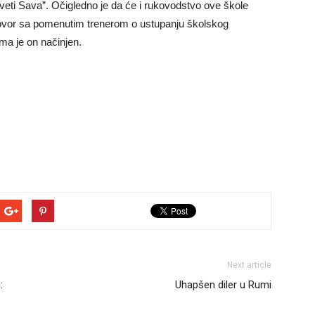
Sveti Sava”. Očigledno je da će i rukovodstvo ove škole
 ugovor sa pomenutim trenerom o ustupanju školskog
ima je on načinjen.
Next article
:
Uhapšen diler u Rumi