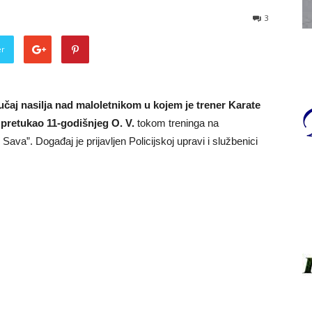
3
er
aj nasilja nad maloletnikom u kojem je trener Karate
 pretukao 11-godišnjeg O. V.
tokom treninga na
va”. Događaj je prijavljen Policijskoj upravi i službenici