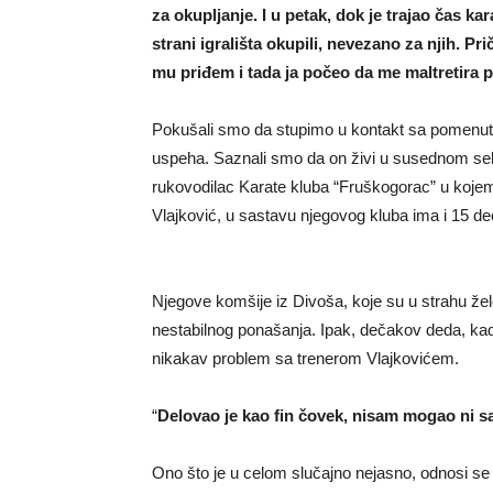
za okupljanje. I u petak, dok je trajao čas ka
strani igrališta okupili, nevezano za njih. Pri
mu priđem i tada ja počeo da me maltretira 
Pokušali smo da stupimo u kontakt sa pomenut
uspeha. Saznali smo da on živi u susednom selu
rukovodilac Karate kluba “Fruškogorac” u koje
Vlajković, u sastavu njegovog kluba ima i 15 de
Njegove komšije iz Divoša, koje su u strahu ž
nestabilnog ponašanja. Ipak, dečakov deda, kada
nikakav problem sa trenerom Vlajkovićem.
“
Delovao je kao fin čovek, nisam mogao ni s
Ono što je u celom slučajno nejasno, odnosi s