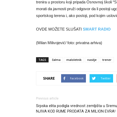
trenira u prostoru koji pripada Osnovnoj školi “
morati da javnosti pruži odgovor da li postoji
sportskog terena i, ako postoji, pod kojim uslov
OVDE MOŽETE SLUŠATI
SMART RADIO
(Milan Milivojević/ foto: privatna arhiva)
TAGS
čalma
maloletnik
nasilje
trener
SHARE
Facebook
Twitter
Previous article
Srpska elita podigla vrednost zemljišta u Sremu
NJIVA KOD RUME PRODATA ZA MILION EVRA!