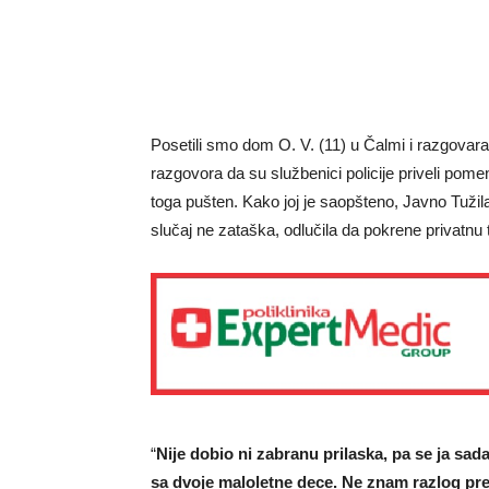
Posetili smo dom O. V. (11) u Čalmi i razgov
razgovora da su službenici policije priveli pomen
toga pušten. Kako joj je saopšteno, Javno Tužil
slučaj ne zataška, odlučila da pokrene privatnu t
“
Nije dobio ni zabranu prilaska, pa se ja sa
sa dvoje maloletne dece. Ne znam razlog prem