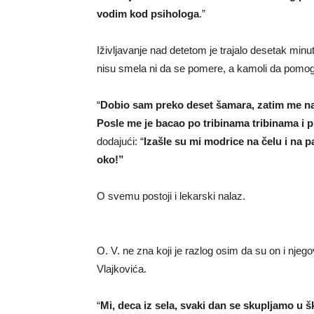
vodim kod psihologa
.”
Iživljavanje nad detetom je trajalo desetak minu
nisu smela ni da se pomere, a kamoli da pomo
“
Dobio sam preko deset šamara,
zatim me na
Posle me je bacao po tribinama tribinama i pr
dodajući: “
Izašle su mi modrice na čelu i na 
oko!”
O svemu postoji i lekarski nalaz.
O. V. ne zna koji je razlog osim da su on i njegov
Vlajkovića.
“
Mi, deca iz sela, svaki dan se skupljamo u