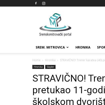
Sremskomitrovački
portal
SREM. MITROVICA
HRONIKA
SPO
Home
Hronika
STRAVIČNO! Trener karatea (40) p
Hronika
Slajder
STRAVIČNO! Tren
pretukao 11-godi
školskom dvoriš