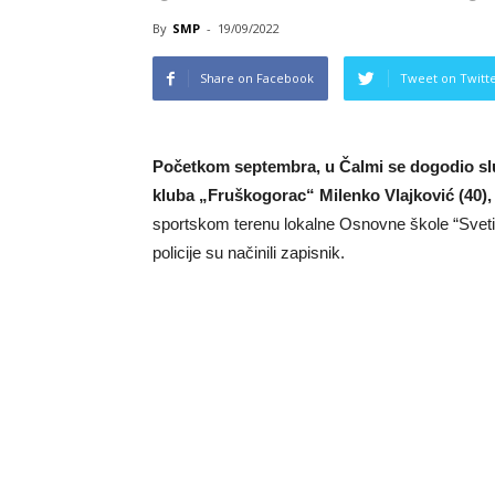
By
SMP
-
19/09/2022
Share on Facebook
Tweet on Twitt
Početkom septembra, u Čalmi se dogodio sluč
kluba „Fruškogorac“ Milenko Vlajković (40),
sportskom terenu lokalne Osnovne škole “Sveti Sa
policije su načinili zapisnik.