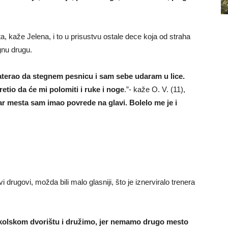
ta, kaže Jelena, i to u prisustvu ostale dece koja od straha
gnu drugu.
terao da stegnem pesnicu i sam sebe udaram u lice.
etio da će mi polomiti i ruke i noge
.”- kaže O. V. (11),
par mesta sam imao povrede na glavi. Bolelo me je i
i drugovi, možda bili malo glasniji, što je iznerviralo trenera
 školskom dvorištu i družimo, jer nemamo drugo mesto