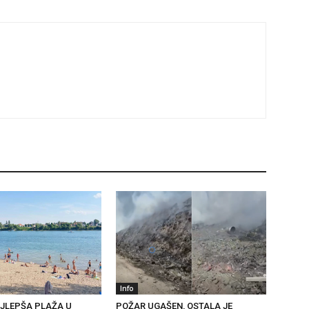
Info
AJLEPŠA PLAŽA U
POŽAR UGAŠEN, OSTALA JE