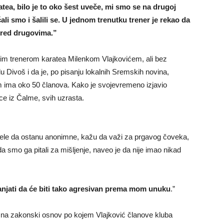
ratea, bilo je to oko šest uveče, mi smo se na drugoj
čali smo i šalili se. U jednom trenutku trener je rekao da
pred drugovima.”
im trenerom karatea Milenkom Vlajkovićem, ali bez
 Divoš i da je, po pisanju lokalnih Sremskih novina,
m ima oko 50 članova. Kako je svojevremeno izjavio
ce iz Čalme, svih uzrasta.
elele da ostanu anonimne, kažu da važi za prgavog čoveka,
 smo ga pitali za mišljenje, naveo je da nije imao nikad
anjati da će biti tako agresivan prema mom unuku
.”
e na zakonski osnov po kojem Vlajković članove kluba