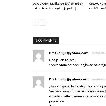
DVA DANA? Muškarac (30) uhapšen
SREMU? Gra
nakon bekstva i opiranja policiji
različita miš
3 COMMENTS
Prstubulju@yahoo.com
19/09/2022 
Noc je lek za sve.
Svaka vrata se nocu najlakse otvaraju, z
Prstubulju@yahoo.com
19/09/2022 
„Ja sam ga učila da stoji i hoda, da p
Vezivala sam mu pertle i tešila ga na 
između svetle i tamne strane sveta i č
popuštala.
Ja!