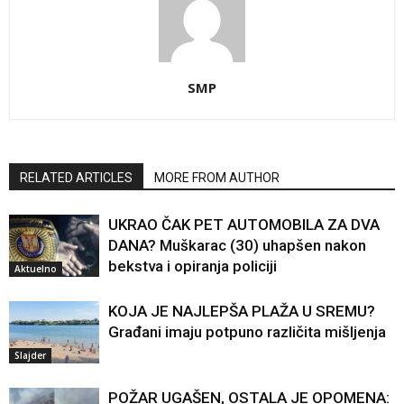
SMP
RELATED ARTICLES
MORE FROM AUTHOR
UKRAO ČAK PET AUTOMOBILA ZA DVA
DANA? Muškarac (30) uhapšen nakon
bekstva i opiranja policiji
Aktuelno
KOJA JE NAJLEPŠA PLAŽA U SREMU?
Građani imaju potpuno različita mišljenja
Slajder
POŽAR UGAŠEN, OSTALA JE OPOMENA: