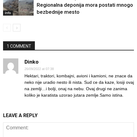
Regionalna deponija mora postati mnogo
bezbednije mesto
Info
1 COMMENT
Dinko
26/09/2022 at 07:38
Hektari, traktori, kombajni, avioni i kamioni, ne znace da
neko nije uradio nesto ili nista. Sud ce da kaze, losiji ovaj
na zemlji…i bolji, onaj na nebu. Ovaj drugi ne zanima
koliko je karatista uzorao jutara zemlje.Samo istina.
LEAVE A REPLY