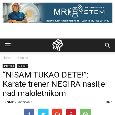
Home
Hronika
Hronika
Slajder
“NISAM TUKAO DETE!”:
Karate trener NEGIRA nasilje
nad maloletnikom
By
SMP
-
20/09/2022
1