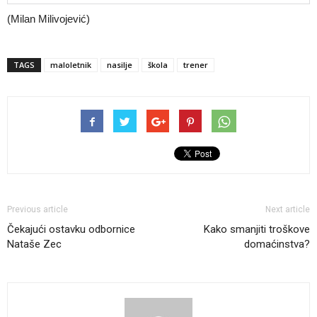
(Milan Milivojević)
TAGS
maloletnik
nasilje
škola
trener
Previous article
Next article
Čekajući ostavku odbornice
Kako smanjiti troškove
Nataše Zec
domaćinstva?