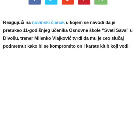
Reagujući na
novinski članak
u kojem se navodi da je
pretukao 11-godišnjeg učenika Osnovne škole “Sveti Sava” u
Divošu, trener Milenko Vlajković tvrdi da mu je ceo slučaj
podmetnut kako bi se kompromito on i karate klub koji vodi.