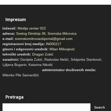
Impresum
Izdavač:
Medija centar 022
adresa:
Svetog Dimitrija 36, Sremska Mitrovica
e-mail:
sremskomitrovackiportal@gmail.com
registracioni broj medija:
IN000217
glavni i odgovorni urednik:
Milan Milivojević
tehnički urednik:
Dragan Zukić
saradnici:
Danijela Zukić, Radoslav Nešić, Srbijanka Stanković,
Ljiljana Bugarin, Katarina Nikolić
administrator društvenih mreža:
Milenko Pile Samardžić
Pretraga