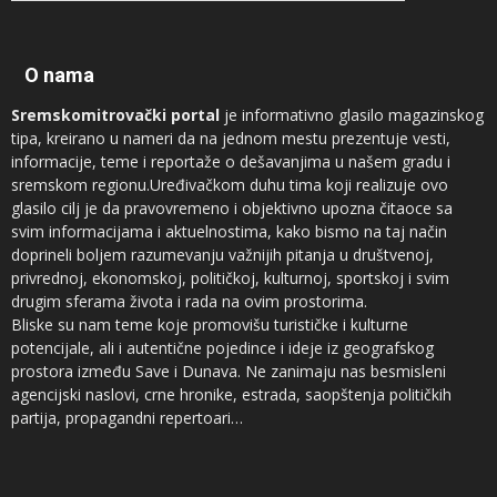
O nama
Sremskomitrovački portal
je informativno glasilo magazinskog
tipa, kreirano u nameri da na jednom mestu prezentuje vesti,
informacije, teme i reportaže o dešavanjima u našem gradu i
sremskom regionu.Uređivačkom duhu tima koji realizuje ovo
glasilo cilj je da pravovremeno i objektivno upozna čitaoce sa
svim informacijama i aktuelnostima, kako bismo na taj način
doprineli boljem razumevanju važnijih pitanja u društvenoj,
privrednoj, ekonomskoj, političkoj, kulturnoj, sportskoj i svim
drugim sferama života i rada na ovim prostorima.
Bliske su nam teme koje promovišu turističke i kulturne
potencijale, ali i autentične pojedince i ideje iz geografskog
prostora između Save i Dunava. Ne zanimaju nas besmisleni
agencijski naslovi, crne hronike, estrada, saopštenja političkih
partija, propagandni repertoari…
Novinari koji sarađuju sa
Sremskomitrovačkim portalom
sam su
vrh regionalnog sremskog novinarstva, ali ne prezamo ni od