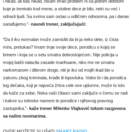
i nikad, ali baš nikad, nisam imao problem ni sa jednim detetom
koje je treniralo kod mene, a stotine dece je bilo, neki su već i
odrasli ljudi. Sa svima sam ostao u odličnim odnosima, pa i danas
sarađujemo.”-
navodi trener, zaključujući:
“Da li iko normalan može zamisliti da bi ja neko dete, iz čista
mira, pretukao? Imam troje svoje dece, porodicu o kojoj se
brinem i koja se u selu smatra dobrostojećom. Nije policija u
mojoj bašti nalazila zasade marihuane, niko me ne smatra
narkomanom i dilerom droge, niti je iko od mojih ikad bio u
zatvoru zbog kriminala, krađe ili lopovluka. Voleo bi i da porodica
tog dečaka, koji je najveća žrtva cele ove ujdurme, može to isto
da kaže za sebe. Neka vaši čitaoci sami zaključe o čemu se radi
i kakve su istinske namere te porodice i njihovog pravnog
zastupnika.”-
kaže trener Milenko Vlajković tokom razgovora
sa našim novinarima.
OVDE MOŽETE SLUŠATI
SMART RADIO