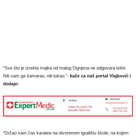
“Sve što je izrekla majka od malog Ognjena ne odgovara istini.
Niti sam ga šamarao, niti tukao.”-
kaže za naš portal Vlajković i
dodaje:
“Držao sam čas karatea na otvorenom igralištu škole, na kojem