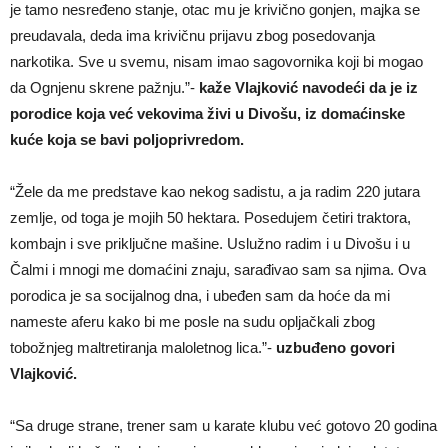
je tamo nesređeno stanje, otac mu je krivično gonjen, majka se
preudavala, deda ima krivičnu prijavu zbog posedovanja
narkotika. Sve u svemu, nisam imao sagovornika koji bi mogao
da Ognjenu skrene pažnju.”-
kaže Vlajković navodeći da je iz
porodice koja već vekovima živi u Divošu, iz domaćinske
kuće koja se bavi poljoprivredom.
“Žele da me predstave kao nekog sadistu, a ja radim 220 jutara
zemlje, od toga je mojih 50 hektara. Posedujem četiri traktora,
kombajn i sve priključne mašine. Uslužno radim i u Divošu i u
Čalmi i mnogi me domaćini znaju, sarađivao sam sa njima. Ova
porodica je sa socijalnog dna, i ubeđen sam da hoće da mi
nameste aferu kako bi me posle na sudu opljačkali zbog
tobožnjeg maltretiranja maloletnog lica.”-
uzbuđeno govori
Vlajković.
“Sa druge strane, trener sam u karate klubu već gotovo 20 godina