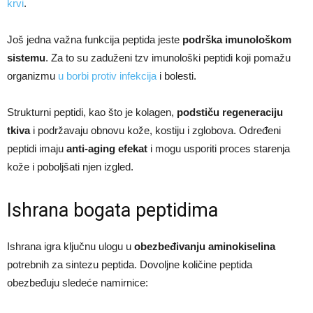
krvi
.
Još jedna važna funkcija peptida jeste
podrška imunološkom
sistemu
. Za to su zaduženi tzv imunološki peptidi koji pomažu
organizmu
u borbi protiv infekcija
i bolesti.​
Strukturni peptidi, kao što je kolagen,
podstiču regeneraciju
tkiva
i podržavaju obnovu kože, kostiju i zglobova. Određeni
peptidi imaju
anti-aging efekat
i mogu usporiti proces starenja
kože i poboljšati njen izgled.
Ishrana bogata peptidima
Ishrana igra ključnu ulogu u
obezbeđivanju aminokiselina
potrebnih za sintezu peptida. Dovoljne količine peptida
obezbeđuju sledeće namirnice:​