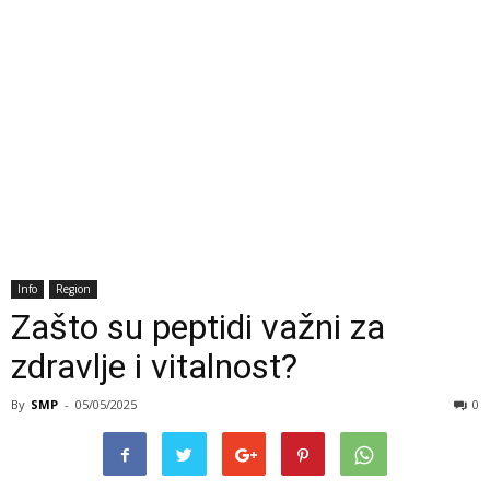
Info
Region
Zašto su peptidi važni za
zdravlje i vitalnost?
By
SMP
-
05/05/2025
0