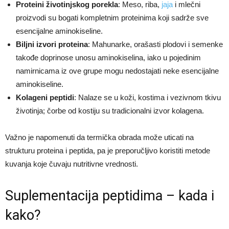
Proteini životinjskog porekla
: Meso, riba,
jaja
i mlečni
proizvodi su bogati kompletnim proteinima koji sadrže sve
esencijalne aminokiseline.​
Biljni izvori proteina
: Mahunarke, orašasti plodovi i semenke
takođe doprinose unosu aminokiselina, iako u pojedinim
namirnicama iz ove grupe mogu nedostajati neke esencijalne
aminokiseline.​
Kolageni peptidi
: Nalaze se u koži, kostima i vezivnom tkivu
životinja; čorbe od kostiju su tradicionalni izvor kolagena.​
Važno je napomenuti da termička obrada može uticati na
strukturu proteina i peptida, pa je preporučljivo koristiti metode
kuvanja koje čuvaju nutritivne vrednosti.​
Suplementacija peptidima – kada i
kako?