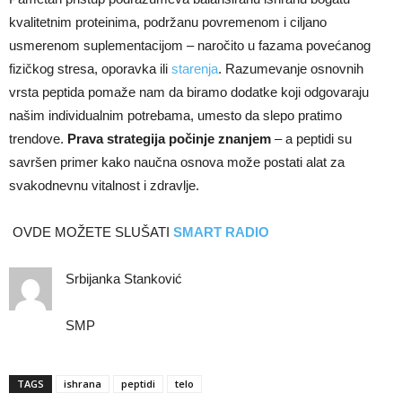
kvalitetnim proteinima, podržanu povremenom i ciljano
usmerenom suplementacijom – naročito u fazama povećanog
fizičkog stresa, oporavka ili
starenja
. Razumevanje osnovnih
vrsta peptida pomaže nam da biramo dodatke koji odgovaraju
našim individualnim potrebama, umesto da slepo pratimo
trendove.
Prava strategija počinje znanjem
– a peptidi su
savršen primer kako naučna osnova može postati alat za
svakodnevnu vitalnost i zdravlje.
OVDE MOŽETE SLUŠATI
SMART RADIO
Srbijanka Stanković
SMP
TAGS
ishrana
peptidi
telo