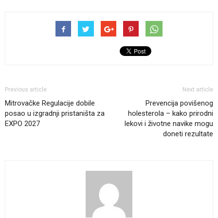
Previous article
Next article
Mitrovačke Regulacije dobile
Prevencija povišenog
posao u izgradnji pristaništa za
holesterola – kako prirodni
EXPO 2027
lekovi i životne navike mogu
doneti rezultate