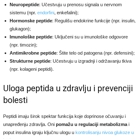
Neuropeptide
: Učestvuju u prenosu signala u nervnom
sistemu (npr.
endorfini
, enkefalini);
Hormonske peptide
: Regulišu endokrine funkcije (npr. insulin,
glukagon);
Imunološke peptide
: Uključeni su u imunološke odgovore
(npr. timozin);
Antimikrobne peptide
: Štite telo od patogena (npr. defensini);
Strukturne peptide
: Učestvuju u izgradnji i održavanju tkiva
(npr. kolageni peptidi).​
Uloga peptida u zdravlju i prevenciji
bolesti
Peptidi imaju širok spektar funkcija koje doprinose očuvanju i
unapređenju zdravlja. Oni
pomažu u regulaciji metabolizma
i
poput insulina igraju ključnu ulogu u
kontrolisanju nivoa glukoze u