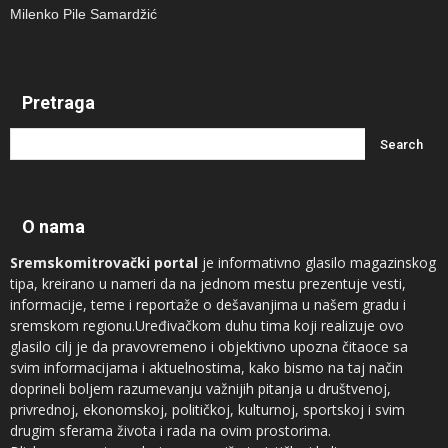
Milenko Pile Samardžić
Pretraga
O nama
Sremskomitrovački portal
je informativno glasilo magazinskog
tipa, kreirano u nameri da na jednom mestu prezentuje vesti,
informacije, teme i reportaže o dešavanjima u našem gradu i
sremskom regionu.Uređivačkom duhu tima koji realizuje ovo
glasilo cilj je da pravovremeno i objektivno upozna čitaoce sa
svim informacijama i aktuelnostima, kako bismo na taj način
doprineli boljem razumevanju važnijih pitanja u društvenoj,
privrednoj, ekonomskoj, političkoj, kulturnoj, sportskoj i svim
drugim sferama života i rada na ovim prostorima.