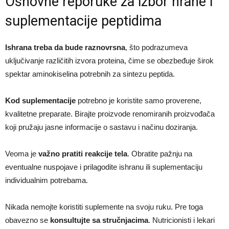
Osnovne reporuke za izbor hrane i
suplementacije peptidima
Ishrana treba da bude raznovrsna
, što podrazumeva
uključivanje različitih izvora proteina, čime se obezbeđuje širok
spektar aminokiselina potrebnih za sintezu peptida.​
Kod suplementacije
potrebno je koristite samo proverene,
kvalitetne preparate. Birajte proizvode renomiranih proizvođača
koji pružaju jasne informacije o sastavu i načinu doziranja.
Veoma je
važno pratiti reakcije tela
. Obratite pažnju na
eventualne nuspojave i prilagodite ishranu ili suplementaciju
individualnim potrebama.​
Nikada nemojte koristiti suplemente na svoju ruku. Pre toga
obavezno se
konsultujte sa stručnjacima
. Nutricionisti i lekari