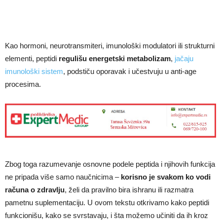
Kao hormoni, neurotransmiteri, imunološki modulatori ili strukturni
elementi, peptidi
regulišu energetski metabolizam
,
jačaju
imunološki sistem
, podstiču oporavak i učestvuju u anti-age
procesima.
Zbog toga razumevanje osnovne podele peptida i njihovih funkcija
ne pripada više samo naučnicima –
korisno je svakom ko vodi
računa o zdravlju
, želi da pravilno bira ishranu ili razmatra
pametnu suplementaciju. U ovom tekstu otkrivamo kako peptidi
funkcionišu, kako se svrstavaju, i šta možemo učiniti da ih kroz