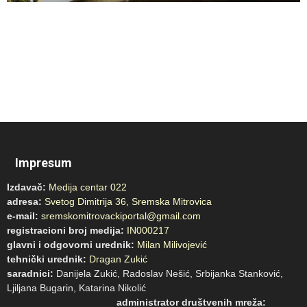
Impresum
Izdavač:
Medija centar 022
adresa:
Svetog Dimitrija 36, Sremska Mitrovica
e-mail:
sremskomitrovackiportal@gmail.com
registracioni broj medija:
IN000217
glavni i odgovorni urednik:
Milan Milivojević
tehnički urednik:
Dragan Zukić
saradnici:
Danijela Zukić, Radoslav Nešić, Srbijanka Stanković,
Ljiljana Bugarin, Katarina Nikolić
administrator društvenih mreža: