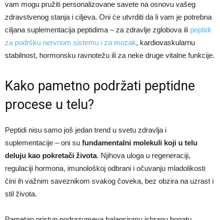
vam mogu pružiti personalizovane savete na osnovu vašeg
zdravstvenog stanja i ciljeva. Oni će utvrditi da li vam je potrebna
ciljana suplementacija peptidima – za zdravlje zglobova ili
peptidi
za podršku nervnom sistemu i za mozak
, kardiovaskularnu
stabilnost, hormonsku ravnotežu ili za neke druge vitalne funkcije.
Kako pametno podržati peptidne
procese u telu?
Peptidi nisu samo još jedan trend u svetu zdravlja i
suplementacije – oni su
fundamentalni molekuli koji u telu
deluju kao pokretači života
. Njihova uloga u regeneraciji,
regulaciji hormona, imunološkoj odbrani i očuvanju mladolikosti
čini ih važnim saveznikom svakog čoveka, bez obzira na uzrast i
stil života.
Pametan pristup podrazumeva balansiranu ishranu bogatu