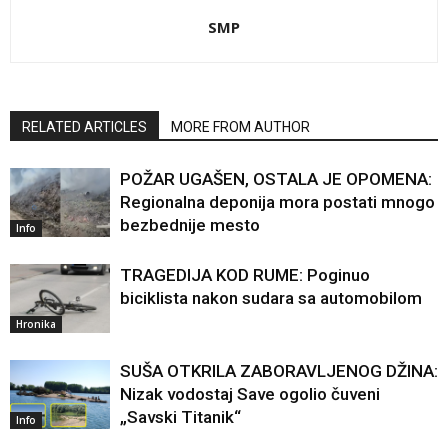
SMP
RELATED ARTICLES
MORE FROM AUTHOR
POŽAR UGAŠEN, OSTALA JE OPOMENA:
Regionalna deponija mora postati mnogo
bezbednije mesto
Info
TRAGEDIJA KOD RUME: Poginuo
biciklista nakon sudara sa automobilom
Hronika
SUŠA OTKRILA ZABORAVLJENOG DŽINA:
Nizak vodostaj Save ogolio čuveni
„Savski Titanik“
Info