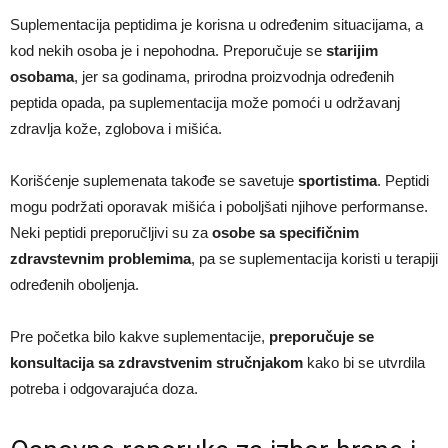
Suplementacija peptidima je korisna u određenim situacijama, a
kod nekih osoba je i nepohodna. Preporučuje se
starijim
osobama
, jer sa godinama, prirodna proizvodnja određenih
peptida opada, pa suplementacija može pomoći u održavanj
zdravlja kože, zglobova i mišića.
Korišćenje suplemenata takođe se savetuje
sportistima
. Peptidi
mogu podržati oporavak mišića i poboljšati njihove performanse.
Neki peptidi preporučljivi su za
osobe sa specifičnim
zdravstevnim problemima
, pa se suplementacija koristi u terapiji
određenih oboljenja.
Pre početka bilo kakve suplementacije,
preporučuje se
konsultacija sa zdravstvenim stručnjakom
kako bi se utvrdila
potreba i odgovarajuća doza.​