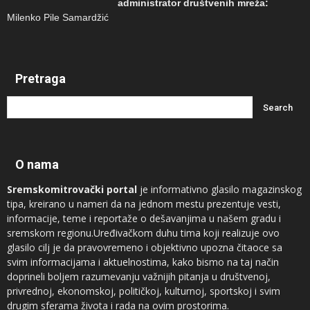
administrator društvenih mreža:
Milenko Pile Samardžić
Pretraga
O nama
Sremskomitrovački portal
je informativno glasilo magazinskog
tipa, kreirano u nameri da na jednom mestu prezentuje vesti,
informacije, teme i reportaže o dešavanjima u našem gradu i
sremskom regionu.Uređivačkom duhu tima koji realizuje ovo
glasilo cilj je da pravovremeno i objektivno upozna čitaoce sa
svim informacijama i aktuelnostima, kako bismo na taj način
doprineli boljem razumevanju važnijih pitanja u društvenoj,
privrednoj, ekonomskoj, političkoj, kulturnoj, sportskoj i svim
drugim sferama života i rada na ovim prostorima.