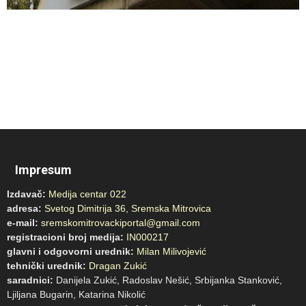
Impresum
Izdavač:
Medija centar 022
adresa:
Svetog Dimitrija 36, Sremska Mitrovica
e-mail:
sremskomitrovackiportal@gmail.com
registracioni broj medija:
IN000217
glavni i odgovorni urednik:
Milan Milivojević
tehnički urednik:
Dragan Zukić
saradnici:
Danijela Zukić, Radoslav Nešić, Srbijanka Stanković,
Ljiljana Bugarin, Katarina Nikolić