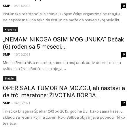
SMP
-
05/01/2022
0
Insulinska rezistencija je stanje u kojem ćelije organizma ne reaguju
na dejstvo insulina tako da insulin ne može da ostvari svoj biološki...
Hronika
„NEMAM NIKOGA OSIM MOG UNUKA“ Dečak
(6) rođen sa 5 meseci...
SMP
-
15/06/2021
0
Meni u životu ništa ne treba, samo da moj unuk bude dobro i da ima
uslove za život. Boriću se za njega,...
Slajder
OPERISALA TUMOR NA MOZGU, ali nastavila
da trči maratone: ŽIVOTNA BORBA...
SMP
-
04/05/2021
2
Trkačica Dragana Špehar (50) od 2015. godine živi, kako sama kaže, u
skladu sa rečima kojima čuveni Roki Balboa objašnjava pobedu: "Niko
te neće...