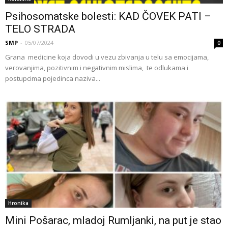
Psihosomatske bolesti: KAD ČOVEK PATI –
TELO STRADA
SMP
-
05/07/2024
0
Grana medicine koja dovodi u vezu zbivanja u telu sa emocijama,
verovanjima, pozitivnim i negativnim mislima, te odlukama i
postupcima pojedinca naziva...
Hronika
Mini Pošarac, mladoj Rumljanki, na put je stao