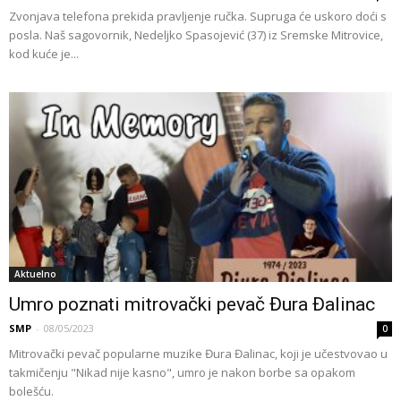
Zvonjava telefona prekida pravljenje ručka. Supruga će uskoro doći s
posla. Naš sagovornik, Nedeljko Spasojević (37) iz Sremske Mitrovice,
kod kuće je...
Aktuelno
Umro poznati mitrovački pevač Đura Đalinac
SMP
-
08/05/2023
0
Mitrovački pevač popularne muzike Đura Đalinac, koji je učestvovao u
takmičenju "Nikad nije kasno", umro je nakon borbe sa opakom
bolešću.