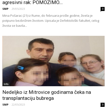
agresivni rak: POMOZIMO...
SMP
-
29/05/2023
0
Mina Pošarac (21) iz Rume, do februara prošle godine, živela je
potpuno bezbrižnim životom. Upisala je Defektološki fakultet, celog
života se bavila...
Info
Nedeljko iz Mitrovice godinama čeka na
transplantaciju bubrega
SMP
-
22/05/2023
0