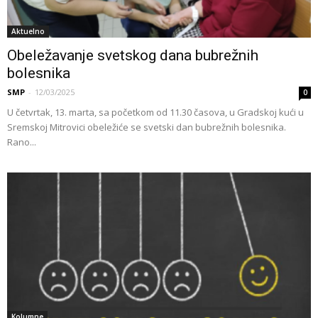
Aktuelno
Obeležavanje svetskog dana bubrežnih
bolesnika
SMP
-
12/03/2025
0
U četvrtak, 13. marta, sa početkom od 11.30 časova, u Gradskoj kući u
Sremskoj Mitrovici obeležiće se svetski dan bubrežnih bolesnika.
Rano...
Kolumne