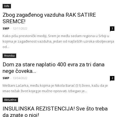
Info
Zbog zagađenog vazduha RAK SATIRE
SREMCE!
SMP
-
12/11/2022
3
Kako pišu prestonički mediji, Srem je među sedam regiona u Srbiji u
kojima je zagađenost vazduha, jedan od najčešćih uzroka oboljevanja
od...
Hronika
Dom za stare naplatio 400 evra za tri dana
nege čoveka...
SMP
-
13/04/2022
2
Meštani Laćarka, među kojima je Nikola Barać (51) živeo, kažu da je
imao težak život kojeg je mučno opisivati. Izbegao je...
Aktuelno
INSULINSKA REZISTENCIJA! Sve što treba
da znate o njoj!