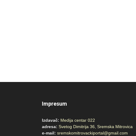
Impresum
Izdavač:
Medija centar 022
adresa:
Svetog Dimitrija 36, Sremska Mitrovica
e-mail:
sremskomitrovackiportal@gmail.com