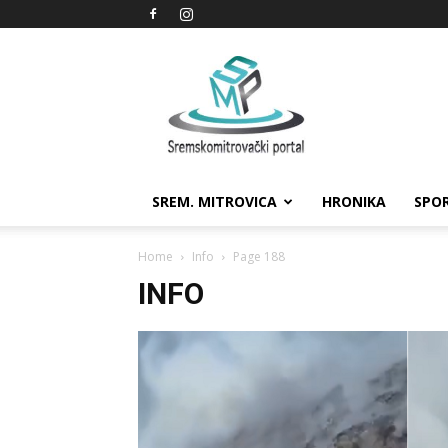
Sremskomitrovački
portal
SREM. MITROVICA
HRONIKA
SPO
Home
Info
Page 188
INFO