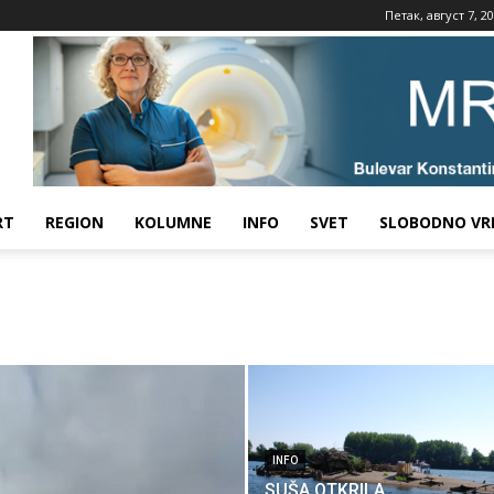
Петак, август 7, 2
RT
REGION
KOLUMNE
INFO
SVET
SLOBODNO VR
INFO
SUŠA OTKRILA