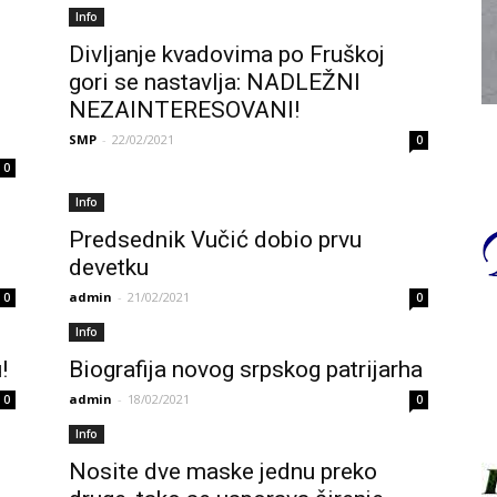
Info
Divljanje kvadovima po Fruškoj
gori se nastavlja: NADLEŽNI
NEZAINTERESOVANI!
SMP
-
22/02/2021
0
0
Info
Predsednik Vučić dobio prvu
devetku
admin
-
21/02/2021
0
0
Info
!
Biografija novog srpskog patrijarha
admin
-
18/02/2021
0
0
Info
Nosite dve maske jednu preko