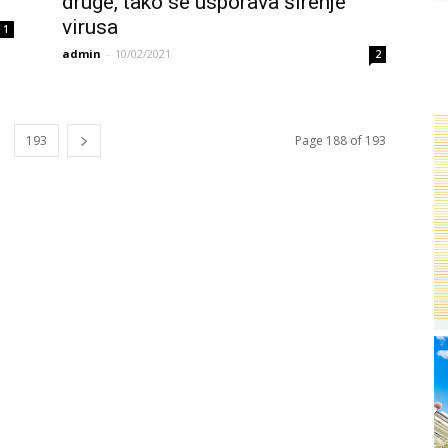
druge, tako se usporava širenje
virusa
1
admin
-
10/02/2021
2
193
Page 188 of 193