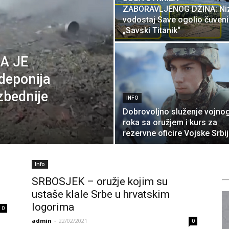
ZABORAVLJENOG DŽINA: Ni
vodostaj Save ogolio čuveni
„Savski Titanik“
A JE
deponija
zbednije
INFO
Dobrovoljno služenje vojno
roka sa oružjem i kurs za
rezervne oficire Vojske Srbi
Info
SRBOSJEK – oružje kojim su
ustaše klale Srbe u hrvatskim
logorima
0
admin
-
22/02/2021
0