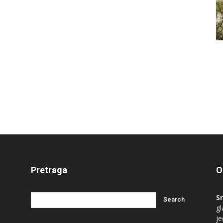
Pretraga
O
S
gl
je