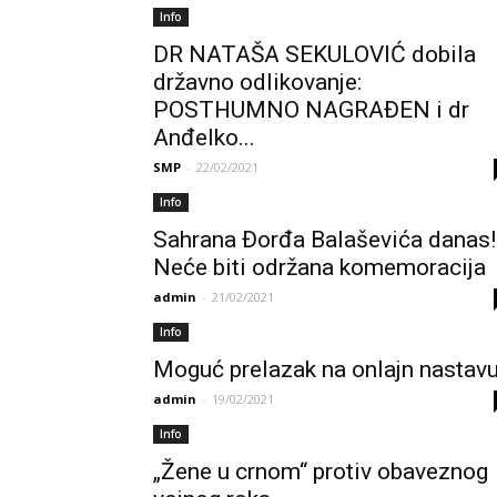
Info
DR NATAŠA SEKULOVIĆ dobila
državno odlikovanje:
POSTHUMNO NAGRAĐEN i dr
Anđelko...
SMP
-
22/02/2021
Info
Sahrana Đorđa Balaševića danas!
Neće biti održana komemoracija
admin
-
21/02/2021
Info
Moguć prelazak na onlajn nastavu
admin
-
19/02/2021
Info
„Žene u crnom“ protiv obaveznog