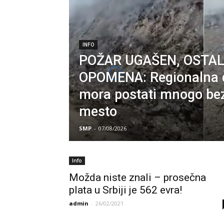
INFO
POŽAR UGAŠEN, OSTAL
OPOMENA: Regionalna 
mora postati mnogo be
mesto
SMP
-
07/08/2026
Info
Možda niste znali – prosečna
plata u Srbiji je 562 evra!
admin
-
26/02/2021