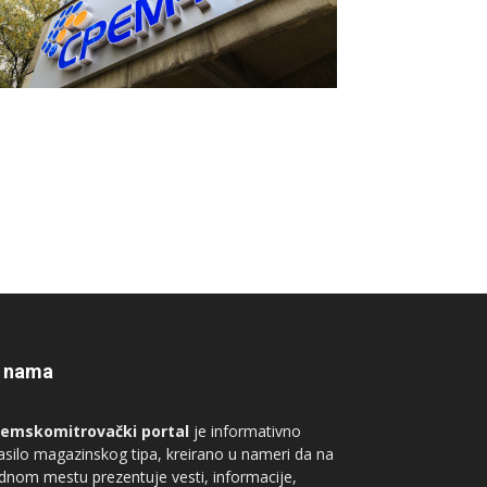
 nama
remskomitrovački portal
je informativno
asilo magazinskog tipa, kreirano u nameri da na
dnom mestu prezentuje vesti, informacije,