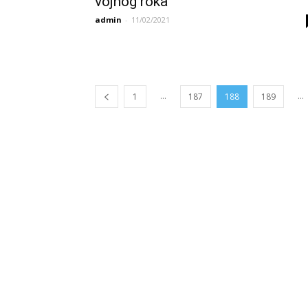
vojnog roka
admin
-
11/02/2021
...
...
1
187
188
189