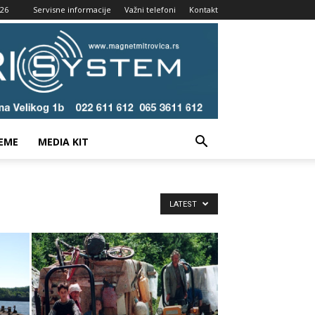
026
Servisne informacije
Važni telefoni
Kontakt
EME
MEDIA KIT
LATEST