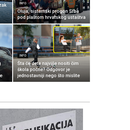
INFO
zak
Oluja, sistemski progon Srba
pod plaštom hrvatskog ustaštva
INFO
g
Šta će dete najviše nositi čim
škola počne? Odgovor je
je
jednostavniji nego što mislite